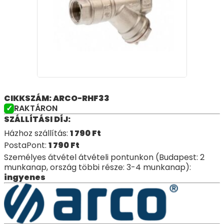
CIKKSZÁM: ARCO-RHF33
RAKTÁRON
SZÁLLÍTÁSI DÍJ:
Házhoz szállítás:
1 790
Ft
PostaPont:
1 790
Ft
Személyes átvétel átvételi pontunkon (Budapest: 2
munkanap, ország többi része: 3-4 munkanap):
ingyenes