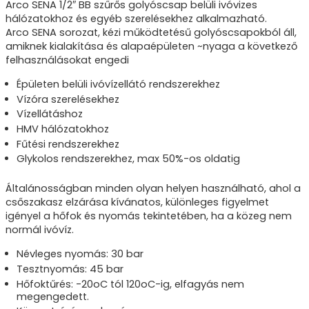
Arco SENA 1/2″ BB szűrős golyóscsap
belüli ivóvizes
hálózatokhoz és egyéb szerelésekhez alkalmazható.
Arco SENA sorozat, kézi működtetésű golyóscsapokból áll,
amiknek kialakítása és alapaépületen ~nyaga a következő
felhasználásokat engedi
Épületen belüli ivóvízellátó rendszerekhez
Vízóra szerelésekhez
Vízellátáshoz
HMV hálózatokhoz
Fűtési rendszerekhez
Glykolos rendszerekhez, max 50%-os oldatig
Általánosságban minden olyan helyen használható, ahol a
csőszakasz elzárása kívánatos, különleges figyelmet
igényel a hőfok és nyomás tekintetében, ha a közeg nem
normál ivóvíz.
Névleges nyomás: 30 bar
Tesztnyomás: 45 bar
Hőfoktűrés: -20oC tól 120oC-ig, elfagyás nem
megengedett.