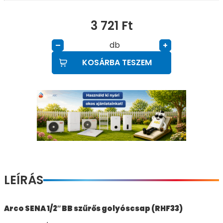
3 721
Ft
db
–
+
KOSÁRBA TESZEM
LEÍRÁS
Arco SENA 1/2″ BB szűrős golyóscsap (RHF33)