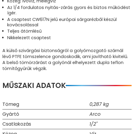
Közeg: Ivóvíz, melegvíz
Az 1/4 fordulatos nyitás-zárás gyors és biztos működést
ígér.
A csaptest CW617N jelű európai sárgarézből készül
kovácsolással
Teljes átömlésű
Nikkelezett csaptest
A külső szivárgási biztonságról a golyómozgató szárnál
lévő PTFE tömszelence gondoskodik, ami javítható kivitelű.
A belső tömörzárást a golyónál elhelyezett dupla teflon
tömítőgyűrűk végzik.
MŰSZAKI ADATOK
Tömeg
0,287 kg
Gyártó
Arco
Csatlakozás
1/2"
Közeg
Víz