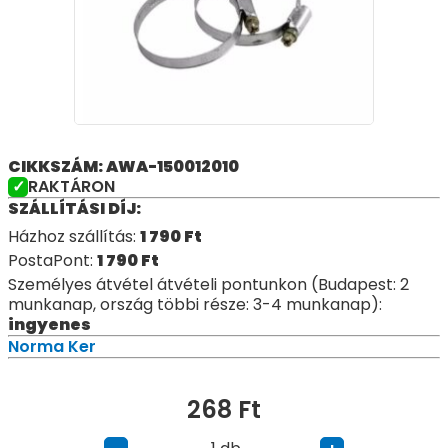
CIKKSZÁM: AWA-150012010
RAKTÁRON
SZÁLLÍTÁSI DÍJ:
Házhoz szállítás:
1 790
Ft
PostaPont:
1 790
Ft
Személyes átvétel átvételi pontunkon (Budapest: 2
munkanap, ország többi része: 3-4 munkanap):
ingyenes
Norma Ker
268
Ft