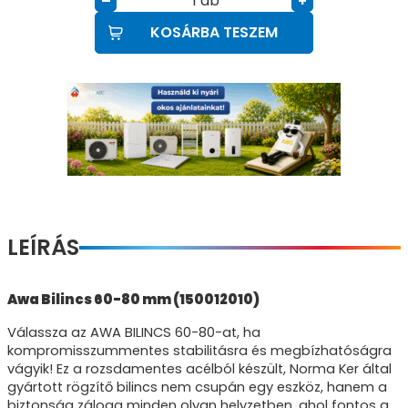
db
–
+
KOSÁRBA TESZEM
LEÍRÁS
Awa Bilincs 60-80 mm (150012010)
Válassza az AWA BILINCS 60-80-at, ha
kompromisszummentes stabilitásra és megbízhatóságra
vágyik! Ez a rozsdamentes acélból készült, Norma Ker által
gyártott rögzítő bilincs nem csupán egy eszköz, hanem a
biztonság záloga minden olyan helyzetben, ahol fontos a