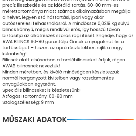
precíz illeszkedés és az időtálló tartás. 60-80 mm-es
mérettartománya miatt számos alkalmazásban megállja
a helyét, legyen szó háztartási, ipari vagy akár
autószerelési felhasználásról. A mindössze 0,0219 kg súlyú
bilincs könnyű, mégis rendkívül erős, így hosszú távon
biztosítja az alkatrészek szoros rögzítését. Engedje, hogy az
AWA BILINCS 60-80 garantálja Önnek a nyugalmat és a
tartósságot – hiszen az apró részletekben rejlik a nagy
különbség!
Bilicsek alatt elsősorban a tömlőbilincseket értjük, régen
AWAB bilincsnek neveztük!
Minden méretben, és kiváló minőségben készletezzük
normál horganyzott kivitelben vagy rozsdamentes
anyagúakban egyaránt.
Speciális bilincseket is készletezünk!
Átfogási tartomány: 60-80 mm
Szalagszélesség: 9 mm
MŰSZAKI ADATOK