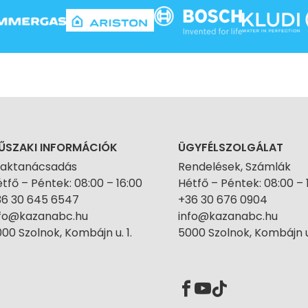
ŰSZAKI INFORMÁCIÓK
ÜGYFÉLSZOLGÁLAT
zaktanácsadás
Rendelések, Számlák
tfő – Péntek: 08:00 – 16:00
Hétfő – Péntek: 08:00 – 
36 30 645 6547
+36 30 676 0904
nfo@kazanabc.hu
info@kazanabc.hu
00 Szolnok, Kombájn u. 1.
5000 Szolnok, Kombájn u.