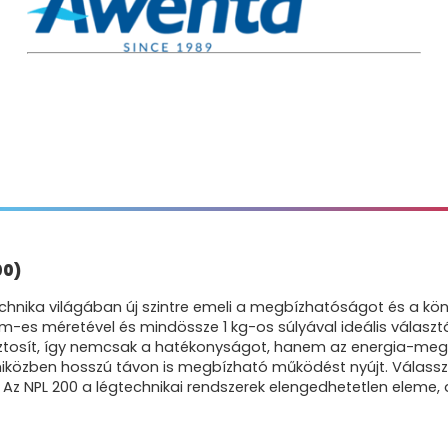
00)
nika világában új szintre emeli a megbízhatóságot és a könn
m-es méretével és mindössze 1 kg-os súlyával ideális választ
osít, így nemcsak a hatékonyságot, hanem az energia-megtaka
 miközben hosszú távon is megbízható működést nyújt. Válassz
z NPL 200 a légtechnikai rendszerek elengedhetetlen eleme, 