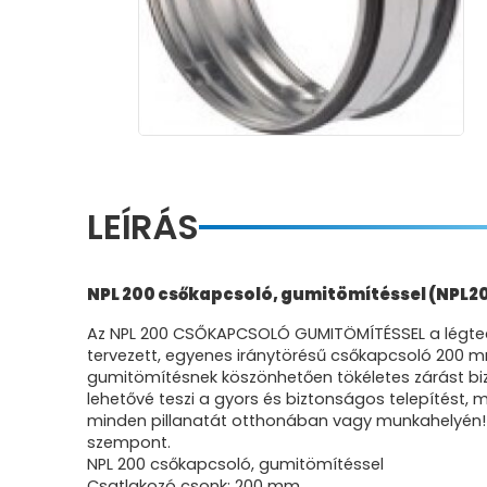
LEÍRÁS
NPL 200 csőkapcsoló, gumitömítéssel (NPL2
Az NPL 200 CSŐKAPCSOLÓ GUMITÖMÍTÉSSEL a légtech
tervezett, egyenes iránytörésű csőkapcsoló 200 m
gumitömítésnek köszönhetően tökéletes zárást bizt
lehetővé teszi a gyors és biztonságos telepítést,
minden pillanatát otthonában vagy munkahelyén! A
szempont.
NPL 200 csőkapcsoló, gumitömítéssel
Csatlakozó csonk: 200 mm