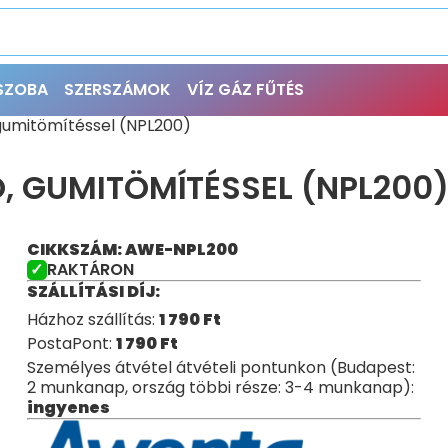
ŐSZOBA
SZERSZÁMOK
VÍZ GÁZ FŰTÉS
gumitömítéssel (NPL200)
, GUMITÖMÍTÉSSEL (NPL200
CIKKSZÁM: AWE-NPL200
RAKTÁRON
SZÁLLÍTÁSI DÍJ:
Házhoz szállítás:
1 790
Ft
PostaPont:
1 790
Ft
Személyes átvétel átvételi pontunkon (Budapest:
2 munkanap, ország többi része: 3-4 munkanap):
ingyenes