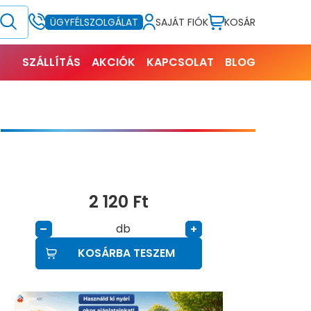
SAJÁT FIÓK
KOSÁR
ÜGYFÉLSZOLGÁLAT
SZÁLLÍTÁS
AKCIÓK
KAPCSOLAT
BLOG
)
2 120
Ft
db
–
+
KOSÁRBA TESZEM