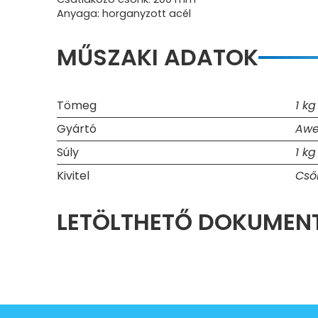
Anyaga: horganyzott acél
MŰSZAKI ADATOK
Tömeg
1 kg
Gyártó
Awe
Súly
1 kg
Kivitel
Cső
LETÖLTHETŐ DOKUME