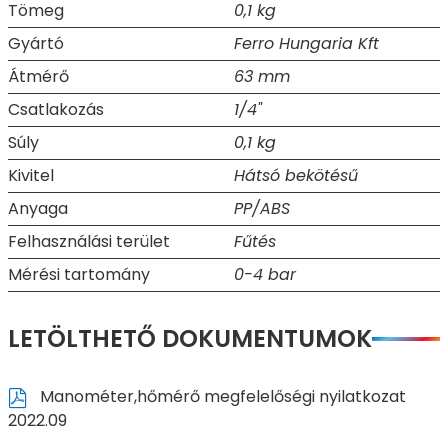
Tömeg
0,1 kg
Gyártó
Ferro Hungaria Kft
Átmérő
63 mm
Csatlakozás
1/4"
Súly
0,1 kg
Kivitel
Hátsó bekötésű
Anyaga
PP/ABS
Felhasználási terület
Fűtés
Mérési tartomány
0-4 bar
LETÖLTHETŐ DOKUMENTUMOK
Manométer,hőmérő megfelelőségi nyilatkozat
2022.09