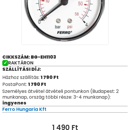
CIKKSZÁM: BG-EH1103
RAKTÁRON
SZÁLLÍTÁSI DÍJ:
Házhoz szállítás:
1 790
Ft
PostaPont:
1 790
Ft
Személyes átvétel átvételi pontunkon (Budapest: 2
munkanap, ország többi része: 3-4 munkanap):
ingyenes
Ferro Hungaria Kft
1 490
Ft