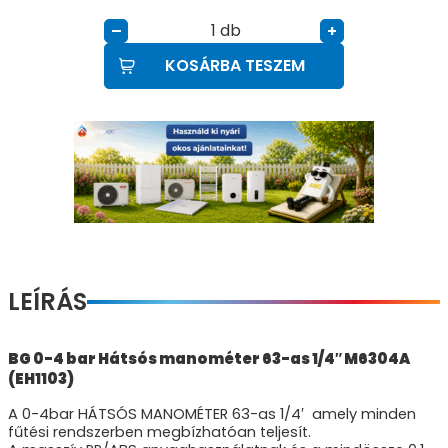
db
–
+
KOSÁRBA TESZEM
LEÍRÁS
BG 0-4 bar Hátsós manométer 63-as 1/4″ M6304A
(EH1103)
A 0-4bar HÁTSÓS MANOMÉTER 63-as 1/4′ amely minden
fűtési rendszerben megbízhatóan teljesít.