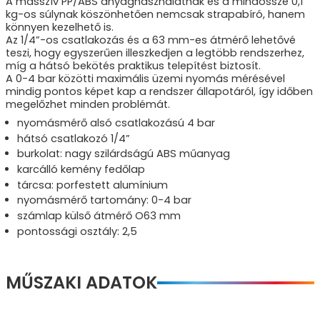
A masszív PP/ABS anyaghasználatnak és a mindössze 0,1
kg-os súlynak köszönhetően nemcsak strapabíró, hanem
könnyen kezelhető is.
Az 1/4”-os csatlakozás és a 63 mm-es átmérő lehetővé
teszi, hogy egyszerűen illeszkedjen a legtöbb rendszerhez,
míg a hátsó bekötés praktikus telepítést biztosít.
A 0-4 bar közötti maximális üzemi nyomás mérésével
mindig pontos képet kap a rendszer állapotáról, így időben
megelőzhet minden problémát.
nyomásmérő alsó csatlakozású 4 bar
hátsó csatlakozó 1/4”
burkolat: nagy szilárdságú ABS műanyag
karcálló kemény fedőlap
tárcsa: porfestett alumínium
nyomásmérő tartomány: 0-4 bar
számlap külső átmérő O63 mm
pontossági osztály: 2,5
MŰSZAKI ADATOK