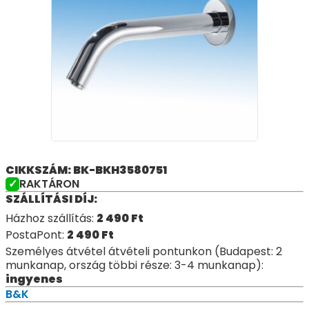
CIKKSZÁM: BK-BKH3580751
RAKTÁRON
SZÁLLÍTÁSI DÍJ:
Házhoz szállítás:
2 490
Ft
PostaPont:
2 490
Ft
Személyes átvétel átvételi pontunkon (Budapest: 2
munkanap, ország többi része: 3-4 munkanap):
ingyenes
B&K