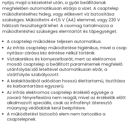
nyitja, majd a kézelvétel után, a gyári beállításnak
megfelelően automatikusan elzárja a vizet. A csaptelep
működtetéséhez hideg, vagy előkevert víz biztosítása
szükséges. Működtetni 4×1,5 V (AA) elemmel, vagy 230 V
hálózati feszültségről lehet. A csomag tartalmazza a
működtetéshez szükséges elemtartót és tápegységet.
A csaptelep működése teljesen automatikus.
Az infrás csaptelep működtetése higiénikus, mivel a csap
nyitása-zárása kéz érintése nélkül történik.
Víztakarékos és környezetbarát, mert az elektromos
mosdó csaptelep a beállított paraméternek megfelelő
utánfolyási idő leteltével automatikusan elzár, a
vízátfolyás szabályozott.
A kialakításából adódóan hosszú élettartamú, tisztítása
és karbantartása egyszerű.
Az infrás elektromos csaptelep érzékelő egysége a
zavaró fényreflexióra nem reagál, mivel az érzékelők előtt
alkalmazott speciális, csak az infrafényt áteresztő
műanyag védőablak kerül beépítésre.
A működtetést biztosító elem nem tartozéka a
csaptelepnek.