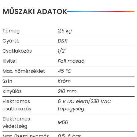
MŰSZAKI ADATOK
Tömeg
2,5 kg
Gyártó
B&K
Csatlakozás
1/2"
Kivitel
Fali mosdó
Max. hőmérséklet
45 °C
Szín
Króm
Kinyúlás
210 mm
Elektromos
6 V DC elem/230 VAC
csatlakozás
tápegység
Elektromos
IP56
védettség
Max. üzemi nyomás
0,5-6 bar