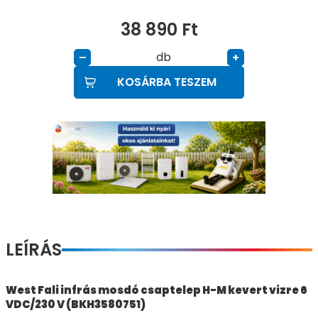
38 890
Ft
db
–
+
KOSÁRBA TESZEM
LEÍRÁS
West Fali infrás mosdó csaptelep H-M kevert vizre 6
VDC/230 V (BKH3580751)