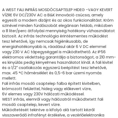
A WEST FALI INFRÁS MOSDÓCSAPTELEP HIDEG -VAGY KEVERT
VÍZRE 6V DC/230V AC a B&K innováció csúcsa, amely
egyesíti a modern dizájnt és az okos funkcionalitást. Króm
színével minden fürdőszobát elegánsan feldob, miközben
a 8 liter/perc átfolyási mennyiség hatékony vízhasználatot
biztosít. Az infrás technológia érintésmentes működést
tesz lehetővé, így nemcsak higiénikusabb, de
energiahatékonyabb is, ráadásul akár 6 V DC elemmel
vagy 230 V AC tápegységgel is működtethető. Az IP56
elektromos védettség garantálja a biztonságot, a 210 mm-
es kinyúlás pedig kényelmes használatot kínál. A fali kivitel
és a 1/2″ csatlakozás egyszerű beépítést tesz lehetővé,
max. 45 °C hőmérséklet és 0,5-6 bar üzemi nyomás
mellett.
Fali infrás mosdó csaptelep falba épített kivitelben,
krómozott felülettel, hideg vagy előkevert vízre,
6V elemes vagy 230V hálózati működéssel.
WEST infrás, elemről vagy hálózatról működtetett fali
mosdó csaptelep, kevert vízre.
Működtetését tekintve a kifolyó alá tartott kézről
visszaverődő infrafényt érzékelve, a vezérlőelektronika