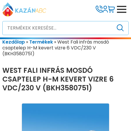
Kezdőlap
»
Termékek
»
West Fali infrás mosdó
csaptelep H-M kevert vizre 6 VDC/230 V
(BKH3580751)
WEST FALI INFRÁS MOSDÓ
CSAPTELEP H-M KEVERT VIZRE 6
VDC/230 V (BKH3580751)