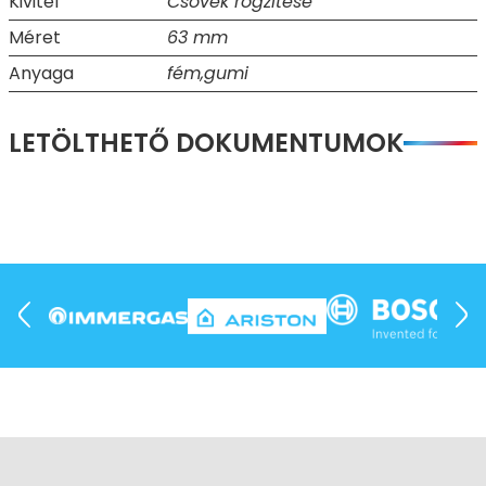
Kivitel
Csövek rögzitése
Méret
63 mm
Anyaga
fém,gumi
LETÖLTHETŐ DOKUMENTUMOK