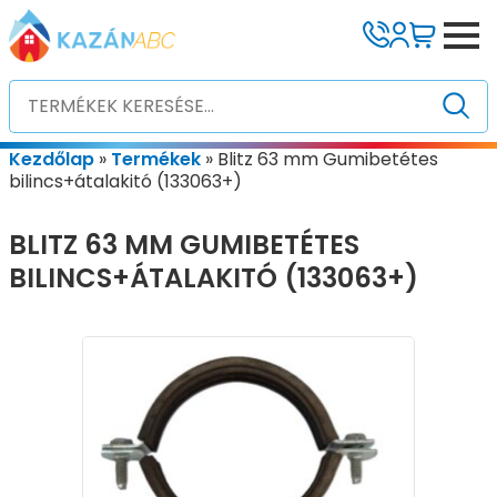
Kezdőlap
»
Termékek
»
Blitz 63 mm Gumibetétes
bilincs+átalakitó (133063+)
BLITZ 63 MM GUMIBETÉTES
BILINCS+ÁTALAKITÓ (133063+)