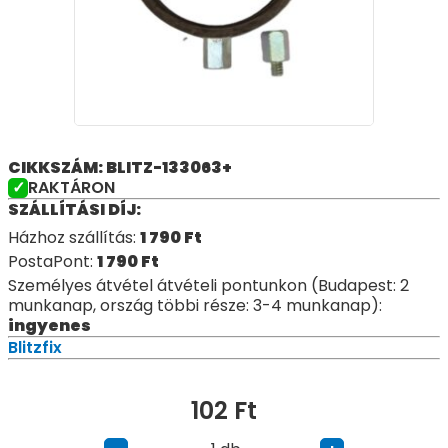
CIKKSZÁM: BLITZ-133063+
RAKTÁRON
SZÁLLÍTÁSI DÍJ:
Házhoz szállítás:
1 790
Ft
PostaPont:
1 790
Ft
Személyes átvétel átvételi pontunkon (Budapest: 2
munkanap, ország többi része: 3-4 munkanap):
ingyenes
Blitzfix
102
Ft