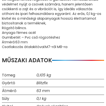
védelmet nyújt a csövek számára, hanem jelentősen
csökkenti a zajt és a vibrációt is, így ideális választás
otthoni és ipari felhasználásra egyaránt. Az erős, 0,1 kg-os
kivitel és a minőségi alapanyagok hosszú élettartamot
biztosítanak a terméknek,
Rögzitő bilincs.
Anyaga fémes acél
Gumibetét – Pvc cső rögzotéshez
Átmérő:63 mm
Csatlakozás átalakitóval:M7-ről M8-ra
MŰSZAKI ADATOK
Tömeg
0,105 kg
Gyártó
Blitzfix
Átmérő
63 mm
Súly
0,1 kg