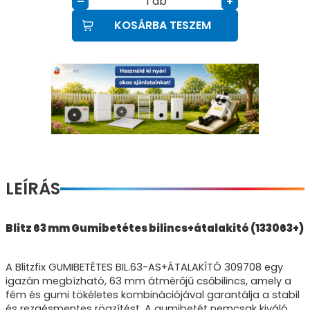
db
–
+
KOSÁRBA TESZEM
LEÍRÁS
Blitz 63 mm Gumibetétes bilincs+átalakitó (133063+)
A Blitzfix GUMIBETÉTES BIL.63-AS+ÁTALAKÍTÓ 309708 egy
igazán megbízható, 63 mm átmérőjű csőbilincs, amely a
fém és gumi tökéletes kombinációjával garantálja a stabil
és rezgésmentes rögzítést. A gumibetét nemcsak kiváló