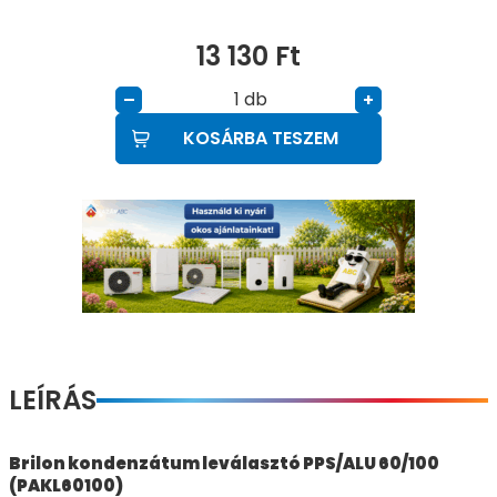
13 130
Ft
db
–
+
KOSÁRBA TESZEM
LEÍRÁS
Brilon kondenzátum leválasztó PPS/ALU 60/100
(PAKL60100)