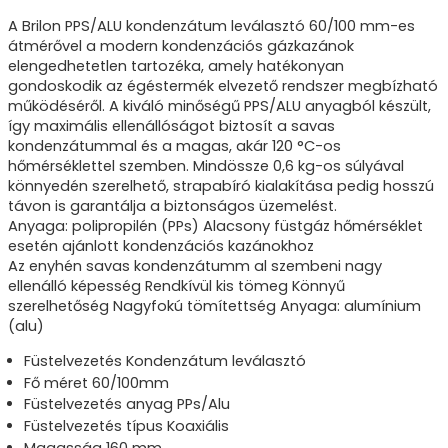
A Brilon PPS/ALU kondenzátum leválasztó 60/100 mm-es
átmérővel a modern kondenzációs gázkazánok
elengedhetetlen tartozéka, amely hatékonyan
gondoskodik az égéstermék elvezető rendszer megbízható
működéséről. A kiváló minőségű PPS/ALU anyagból készült,
így maximális ellenállóságot biztosít a savas
kondenzátummal és a magas, akár 120 °C-os
hőmérséklettel szemben. Mindössze 0,6 kg-os súlyával
könnyedén szerelhető, strapabíró kialakítása pedig hosszú
távon is garantálja a biztonságos üzemelést.
Anyaga: polipropilén (PPs) Alacsony füstgáz hőmérséklet
esetén ajánlott kondenzációs kazánokhoz
Az enyhén savas kondenzátumm al szembeni nagy
ellenálló képesség Rendkívül kis tömeg Könnyű
szerelhetőség Nagyfokú tömítettség Anyaga: alumínium
(alu)
Füstelvezetés Kondenzátum leválasztó
Fő méret 60/100mm
Füstelvezetés anyag PPs/Alu
Füstelvezetés típus Koaxiális
Magasság 160 mm