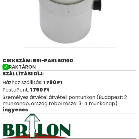
CIKKSZÁM: BRI-PAKL60100
RAKTÁRON
SZÁLLÍTÁSI DÍJ:
Házhoz szállítás:
1 790
Ft
PostaPont:
1 790
Ft
Személyes átvétel átvételi pontunkon (Budapest: 2
munkanap, ország többi része: 3-4 munkanap):
ingyenes