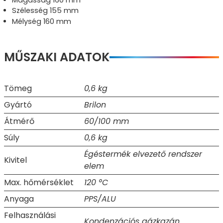
Szélesség 155 mm
Mélység 160 mm
MŰSZAKI ADATOK
Tömeg
0,6 kg
Gyártó
Brilon
Átmérő
60/100 mm
Súly
0,6 kg
Égéstermék elvezető rendszer
Kivitel
elem
Max. hőmérséklet
120 °C
Anyaga
PPS/ALU
Felhasználási
Kondenzációs gázkazán