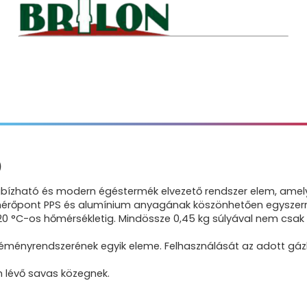
)
bízható és modern égéstermék elvezető rendszer elem, amel
rőpont PPS és alumínium anyagának köszönhetően egyszerre 
120 °C-os hőmérsékletig. Mindössze 0,45 kg súlyával nem cs
éményrendszerének egyik eleme. Felhasználását az adott gá
ázban lévő savas közegnek.