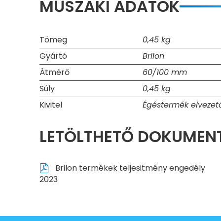
MŰSZAKI ADATOK
Tömeg
0,45 kg
Gyártó
Brilon
Átmérő
60/100 mm
Súly
0,45 kg
Kivitel
Égéstermék elvezet
LETÖLTHETŐ DOKUME
Brilon termékek teljesitmény engedély
2023