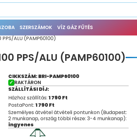
ŐSZOBA
SZERSZÁMOK
VÍZ GÁZ FŰTÉS
00 PPS/ALU (PAMP60100)
100 PPS/ALU (PAMP60100)
CIKKSZÁM: BRI-PAMP60100
RAKTÁRON
SZÁLLÍTÁSI DÍJ:
Házhoz szállítás:
1 790
Ft
PostaPont:
1 790
Ft
Személyes átvétel átvételi pontunkon (Budapest:
2 munkanap, ország többi része: 3-4 munkanap):
ingyenes