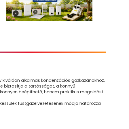
y kiválóan alkalmas kondenzációs gázkazánokhoz.
biztosítja a tartósságot, a könnyű
ak könnyen beépíthető, hanem praktikus megoldást
zkészülék füstgázelvezetésének módja határozza