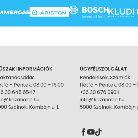
ŰSZAKI INFORMÁCIÓK
ÜGYFÉLSZOLGÁLAT
zaktanácsadás
Rendelések, Számlák
tfő – Péntek: 08:00 – 16:00
Hétfő – Péntek: 08:00 – 
36 30 645 6547
+36 30 676 0904
nfo@kazanabc.hu
info@kazanabc.hu
00 Szolnok, Kombájn u. 1.
5000 Szolnok, Kombájn u.