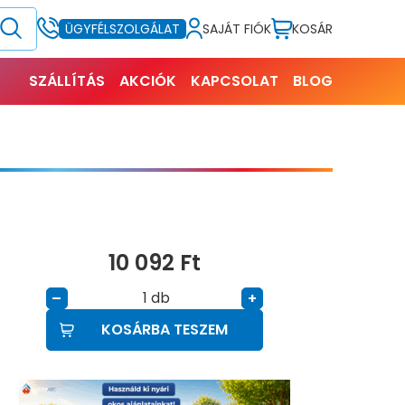
SAJÁT FIÓK
KOSÁR
ÜGYFÉLSZOLGÁLAT
SZÁLLÍTÁS
AKCIÓK
KAPCSOLAT
BLOG
10 092
Ft
db
–
+
KOSÁRBA TESZEM