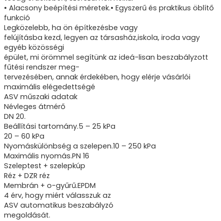
• Alacsony beépítési méretek.• Egyszerű és praktikus öblítő
funkció
Legközelebb, ha ön építkezésbe vagy
felújításba kezd, legyen az társasház,iskola, iroda vagy
egyéb közösségi
épület, mi örömmel segítünk az ideá-lisan beszabályzott
fűtési rendszer meg-
tervezésében, annak érdekében, hogy elérje vásárlói
maximális elégedettségé
ASV műszaki adatak
Névleges átmérő
DN 20.
Beállítási tartomány.5 – 25 kPa
20 – 60 kPa
Nyomáskülönbség a szelepen.10 – 250 kPa
Maximális nyomás.PN 16
Szeleptest + szelepkúp
Réz + DZR réz
Membrán + o-gyűrű.EPDM
4 érv, hogy miért válasszuk az
ASV automatikus beszabályzó
megoldását.