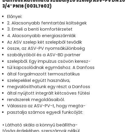
Danfoss Automata Szabályzó Szelep ASV-PV DN 20
3/4″ PN16 (003L7602)
Előnyei:
2. Alacsonyabb fenntartási költségek
3. Emeli a benti komfortérzetet
4. Alacsonyabb energiaszámlák
Az ASV szelep két szelepből tevődik
össze, az ASV-PV nyomsákülönbség
szabályzóból és a ASV-BD partner
szelepből. Egy impulzus csövön keresz-
tül kapcsolódnak egymáshoz. A Danfoss
által forgalmazott termosztatikus
szelepekkel együtt használva,
megvalósíthatunk egy részt a Danfoss
által nyújtott integrált kétcsöves fűtési
rendszerek megoldásaiból.
Válassza az ASV-PV-t, hogy megta-
pasztalja számos egyedi funkcóját:
• Látható skála a könnyű beállítha-
tóság érdekében, szerszámok nélkül