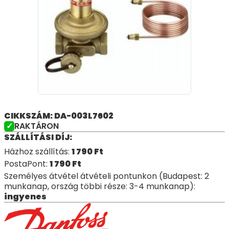
CIKKSZÁM: DA-003L7602
RAKTÁRON
SZÁLLÍTÁSI DÍJ:
Házhoz szállítás:
1 790
Ft
PostaPont:
1 790
Ft
Személyes átvétel átvételi pontunkon (Budapest: 2
munkanap, ország többi része: 3-4 munkanap):
ingyenes