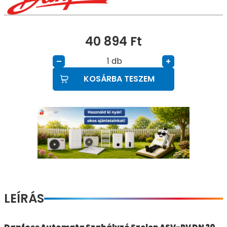
40 894
Ft
db
–
+
KOSÁRBA TESZEM
LEÍRÁS