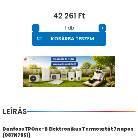
42 261
Ft
db
–
+
KOSÁRBA TESZEM
LEÍRÁS
Danfoss TPOne-B Elektronikus Termosztát 7 napos
(087N7851)