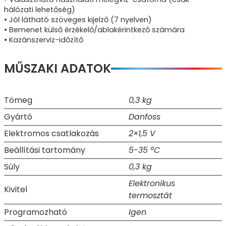
hálózati lehetőség)
• Jól látható szöveges kijelző (7 nyelven)
• Bemenet külső érzékelő/ablakérintkező számára
• Kazánszerviz-időzítő
MŰSZAKI ADATOK
Tömeg
0,3 kg
Gyártó
Danfoss
Elektromos csatlakozás
2×1,5 V
Beállítási tartomány
5-35 °C
Súly
0,3 kg
Elektronikus
Kivitel
termosztát
Programozható
Igen