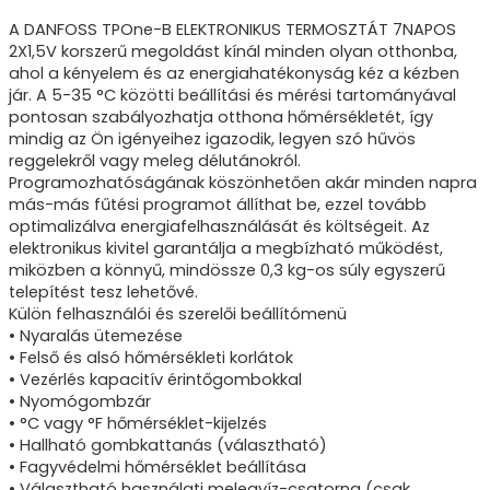
A DANFOSS TPOne-B ELEKTRONIKUS TERMOSZTÁT 7NAPOS
2X1,5V korszerű megoldást kínál minden olyan otthonba,
ahol a kényelem és az energiahatékonyság kéz a kézben
jár. A 5-35 °C közötti beállítási és mérési tartományával
pontosan szabályozhatja otthona hőmérsékletét, így
mindig az Ön igényeihez igazodik, legyen szó hűvös
reggelekről vagy meleg délutánokról.
Programozhatóságának köszönhetően akár minden napra
más-más fűtési programot állíthat be, ezzel tovább
optimalizálva energiafelhasználását és költségeit. Az
elektronikus kivitel garantálja a megbízható működést,
miközben a könnyű, mindössze 0,3 kg-os súly egyszerű
telepítést tesz lehetővé.
Külön felhasználói és szerelői beállítómenü
• Nyaralás ütemezése
• Felső és alsó hőmérsékleti korlátok
• Vezérlés kapacitív érintőgombokkal
• Nyomógombzár
• °C vagy °F hőmérséklet-kijelzés
• Hallható gombkattanás (választható)
• Fagyvédelmi hőmérséklet beállítása
• Választható használati melegvíz-csatorna (csak