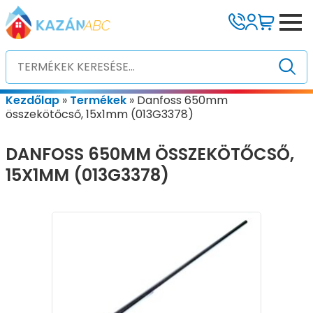
Kezdőlap
»
Termékek
»
Danfoss 650mm
összekötőcső, 15x1mm (013G3378)
DANFOSS 650MM ÖSSZEKÖTŐCSŐ,
15X1MM (013G3378)