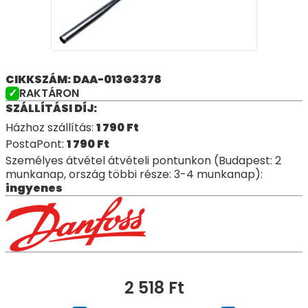
CIKKSZÁM: DAA-013G3378
RAKTÁRON
SZÁLLÍTÁSI DÍJ:
Házhoz szállítás:
1 790
Ft
PostaPont:
1 790
Ft
Személyes átvétel átvételi pontunkon (Budapest: 2
munkanap, ország többi része: 3-4 munkanap):
ingyenes
2 518
Ft