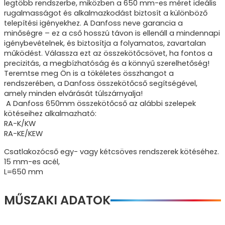
legtöbb rendszerbe, miközben a 650 mm-es méret ideális
rugalmasságot és alkalmazkodást biztosít a különböző
telepítési igényekhez. A Danfoss neve garancia a
minőségre – ez a cső hosszú távon is ellenáll a mindennapi
igénybevételnek, és biztosítja a folyamatos, zavartalan
működést. Válassza ezt az összekötőcsövet, ha fontos a
precizitás, a megbízhatóság és a könnyű szerelhetőség!
Teremtse meg Ön is a tökéletes összhangot a
rendszerében, a Danfoss összekötőcső segítségével,
amely minden elvárását túlszárnyalja!
A Danfoss 650mm összekötőcső az alábbi szelepek
kötéseihez alkalmazható:
RA-K/KW
RA-KE/KEW
Csatlakozócső egy- vagy kétcsöves rendszerek kötéséhez.
15 mm-es acél,
L=650 mm
MŰSZAKI ADATOK