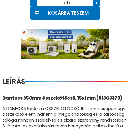
db
–
+
KOSÁRBA TESZEM
LEÍRÁS
Danfoss 650mm összekötőcső, 15x1mm (013G3378)
A DANFOSS 650mm ÖSSZEKÖTÖCSŐ 15×1 nem csupán egy
összekötő elem, hanem a megbízhatóság és a tartósság
záloga minden szabályzó és elzáró szerelvény rendszerben.
A 15 mm-es csatlakozás révén könnyedén beilleszthető a