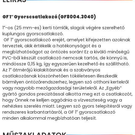
GF 1″ Gyorscsatlakozó (GF8004.3040)
1″-os (25 mm-es) kerti tömlők, slagok végére szerelhető
kuplungos gyorscsatlakozó.
GF 1″ gyorscsatlakozó erejét, amelyet kifejezetten azoknak
terveztek, akik értékelik a hatékonyságot és a
megbízhatóságot az öntözés során! Ez a kiváló minőségű
PVC-ből készült csatlakozó nemcsak tartós, de könnyű is,
mindössze 0,15 kg, így egyszerűen kezelhető és szállítható.
Az 1″ átmérőjű kialakításnak és a szabványos
csatlakozásnak köszönhetően tökéletesen illeszkedik
bármilyen öntözőrendszerhez, legyen szó otthoni kertekről
vagy nagyobb mezőgazdasági területekről. Az „Egyéb”
gyártó gondos precizitással alkotta meg ezt a csatlakozót,
hogy Önnek ne kelljen aggódnia a vízveszteség vagy a
nehézkes szerelés miatt. Legyen szó gyors telepítésről vagy
rendszeres karbantartásról, a GF 1″ gyorscsatlakozó
minden alkalommal megbízhatóan teljesít.