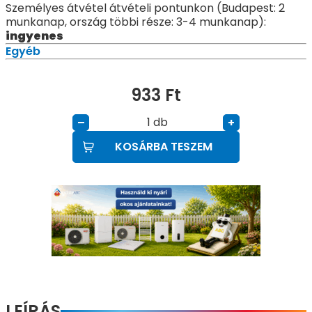
Személyes átvétel átvételi pontunkon (Budapest: 2
munkanap, ország többi része: 3-4 munkanap):
ingyenes
Egyéb
933
Ft
db
–
+
KOSÁRBA TESZEM
LEÍRÁS