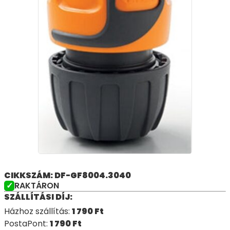
CIKKSZÁM: DF-GF8004.3040
RAKTÁRON
SZÁLLÍTÁSI DÍJ:
Házhoz szállítás:
1 790
Ft
PostaPont:
1 790
Ft