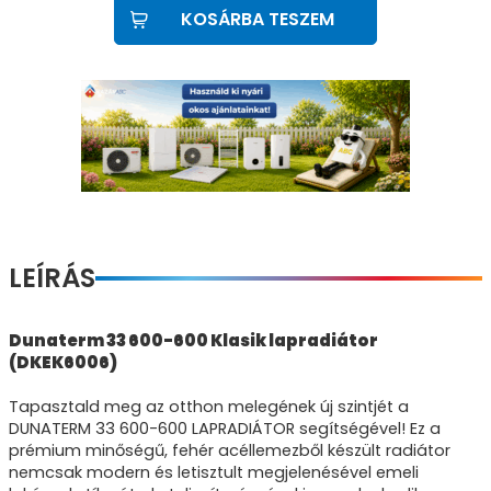
KOSÁRBA TESZEM
LEÍRÁS
Dunaterm 33 600-600 Klasik lapradiátor
(DKEK6006)
Tapasztald meg az otthon melegének új szintjét a
DUNATERM 33 600-600 LAPRADIÁTOR segítségével! Ez a
prémium minőségű, fehér acéllemezből készült radiátor
nemcsak modern és letisztult megjelenésével emeli