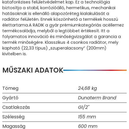
kataforézises felületvédelmet kap. Ez a technológia
biztosítja a stabil, korrózióálló, hermetikus, mechanikai
hatásoknak is ellenálló alapozóréteg kialakulását a
radiátor felületén. Ennek köszönhető a termékek hosszú
élettartama.A RADIK a gyár prémiumkategóriás acéllemez
termékcsaládja, melyből a legtöbbet értékesít. Itt a
folyamatos innováció és minőségvizsgálat a garancia a
termék minőségére. Klasszikus 4 csonkos radiátor, mely
kapható (22,33 típus) „szuperalacsony” (200mm)
kivitelben is.
MŰSZAKI ADATOK
Tömeg
24,68 kg
Gyártó
Dunaterm Brand
Csatlakozás
G1/2"
Szélesség
155 mm
Magasság
600 mm