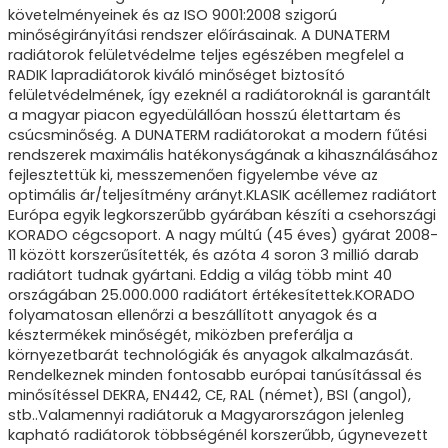
követelményeinek és az ISO 9001:2008 szigorú
minőségirányítási rendszer előírásainak. A DUNATERM
radiátorok felületvédelme teljes egészében megfelel a
RADIK lapradiátorok kiváló minőséget biztosító
felületvédelmének, így ezeknél a radiátoroknál is garantált
a magyar piacon egyedülállóan hosszú élettartam és
csúcsminőség. A DUNATERM radiátorokat a modern fűtési
rendszerek maximális hatékonyságának a kihasználásához
fejlesztettük ki, messzemenően figyelembe véve az
optimális ár/teljesítmény arányt.KLASIK acéllemez radiátort
Európa egyik legkorszerűbb gyárában készíti a csehországi
KORADO cégcsoport. A nagy múltú (45 éves) gyárat 2008-
11 között korszerűsítették, és azóta 4 soron 3 millió darab
radiátort tudnak gyártani. Eddig a világ több mint 40
országában 25.000.000 radiátort értékesítettek.KORADO
folyamatosan ellenőrzi a beszállított anyagok és a
késztermékek minőségét, miközben preferálja a
környezetbarát technológiák és anyagok alkalmazását.
Rendelkeznek minden fontosabb európai tanúsítással és
minősítéssel DEKRA, EN442, CE, RAL (német), BSI (angol),
stb..Valamennyi radiátoruk a Magyarországon jelenleg
kapható radiátorok többségénél korszerűbb, úgynevezett