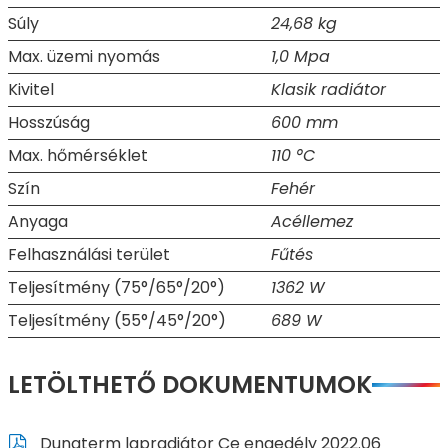
Súly
24,68 kg
Max. üzemi nyomás
1,0 Mpa
Kivitel
Klasik radiátor
Hosszúság
600 mm
Max. hőmérséklet
110 °C
Szín
Fehér
Anyaga
Acéllemez
Felhasználási terület
Fűtés
Teljesítmény (75°/65°/20°)
1362 W
Teljesítmény (55°/45°/20°)
689 W
LETÖLTHETŐ DOKUMENTUMOK
Dunaterm lapradiátor Ce engedély 2022.06