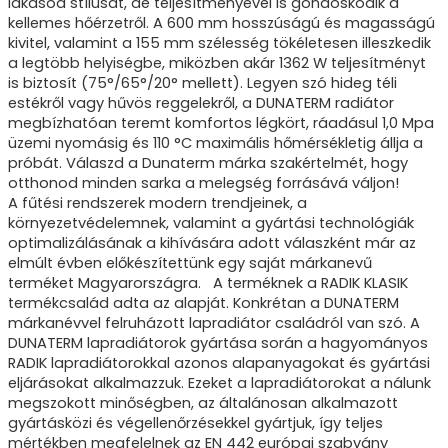
lakásod stílusát, de teljesítményével is gondoskodik a
kellemes hőérzetről. A 600 mm hosszúságú és magasságú
kivitel, valamint a 155 mm szélesség tökéletesen illeszkedik
a legtöbb helyiségbe, miközben akár 1362 W teljesítményt
is biztosít (75°/65°/20° mellett). Legyen szó hideg téli
estékről vagy hűvös reggelekről, a DUNATERM radiátor
megbízhatóan teremt komfortos légkört, ráadásul 1,0 Mpa
üzemi nyomásig és 110 °C maximális hőmérsékletig állja a
próbát. Válaszd a Dunaterm márka szakértelmét, hogy
otthonod minden sarka a melegség forrásává váljon!
A fűtési rendszerek modern trendjeinek, a
környezetvédelemnek, valamint a gyártási technológiák
optimalizálásának a kihívására adott válaszként már az
elmúlt évben előkészítettünk egy saját márkanevű
terméket Magyarországra. A terméknek a RADIK KLASIK
termékcsalád adta az alapját. Konkrétan a DUNATERM
márkanévvel felruházott lapradiátor családról van szó. A
DUNATERM lapradiátorok gyártása során a hagyományos
RADIK lapradiátorokkal azonos alapanyagokat és gyártási
eljárásokat alkalmazzuk. Ezeket a lapradiátorokat a nálunk
megszokott minőségben, az általánosan alkalmazott
gyártásközi és végellenőrzésekkel gyártjuk, így teljes
mértékben megfelelnek az EN 442 európai szabvány