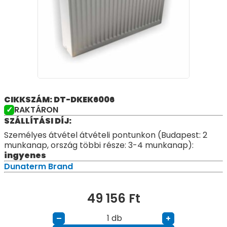
CIKKSZÁM: DT-DKEK6006
RAKTÁRON
SZÁLLÍTÁSI DÍJ:
Személyes átvétel átvételi pontunkon (Budapest: 2
munkanap, ország többi része: 3-4 munkanap):
ingyenes
Dunaterm Brand
49 156
Ft
db
–
+