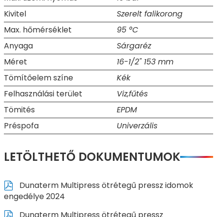
Kivitel
Szerelt falikorong
Max. hőmérséklet
95 °C
Anyaga
Sárgaréz
Méret
16-1/2" 153 mm
Tömítőelem színe
Kék
Felhasználási terület
Viz,fűtés
Tömités
EPDM
Préspofa
Univerzális
LETÖLTHETŐ DOKUMENTUMOK
Dunaterm Multipress ötrétegű pressz idomok
engedélye 2024
Dunaterm Multipress ötrétegű pressz