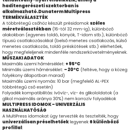
haditengerészeti szektorban is
alkalmazható.Dunaterm Multipress
TERMÉKVÁLASZTÉK
A többrétegű csőhöz készült présidomok
széles
méretválasztékban
(16-tól 32 mm-ig), különböző
alakokban (egyenes toldó, könyök, T-idom stb.), különböző
típusú csatlakozásokkal (belső menetes csatlakozás, külső
menetes csatlakozás, toldó préskötések stb.) elérhetőek,
hogy megfeleljenek mindenféle rendszerkövetelményeknek.
MŰSZAKI ADATOK
Maximális üzemi hőmérséklet:
+ 95°C
Minimális üzemi hőmérséklet:
– 20°C
(feltéve, hogy a közeg
folyékony állapotban marad)
Maximális üzemi nyomás: 10 bar (megfelelő AL-PEX
többrétegű cső esetén)
Folyadék kompatibilitás: Ivóvíz-, víz- és glikololdatok (a
glikol maximális aránya 30%) nem korrozív folyadékok
MULTIPRESS IDOMOK – UNIVERZÁLIS
HASZNÁLHATÓSÁG
A MultiPress idomokat úgy tervezték és tesztelték, hogy
univerzálisan préselhetőek
legyenek
6 különböző
profillal
: