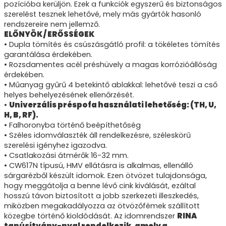
pozícióba kerüljön. Ezek a funkciók egyszerű és biztonságos
szerelést tesznek lehetővé, mely más gyártók hasonló
rendszereire nem jellemző.
ELŐNYÖK / ERŐSSÉGEK
• Dupla tömítés és csúszásgátló profil: a tökéletes tömítés
garantálása érdekében.
• Rozsdamentes acél préshüvely a magas korrózióállóság
érdekében.
• Műanyag gyűrű 4 betekintő ablakkal: lehetővé teszi a cső
helyes behelyezésének ellenőrzését.
•
Univerzális préspofa használati lehetőség: (TH, U,
H, B, RF).
• Falhoronyba történő beépíthetőség
• Széles idomválaszték áll rendelkezésre, széleskörű
szerelési igényhez igazodva.
• Csatlakozási átmérők 16-32 mm.
• CW617N típusú, HMV ellátásra is alkalmas, ellenálló
sárgarézből készült idomok. Ezen ötvözet tulajdonsága,
hogy meggátolja a benne lévő cink kiválását, ezáltal
hosszú távon biztosított a jobb szerkezeti illeszkedés,
miközben megakadályozza az ötvözőfémek szállított
közegbe történő kioldódását. Az idomrendszer
RINA
tanúsítvány-nyal rendelkezik, amely a