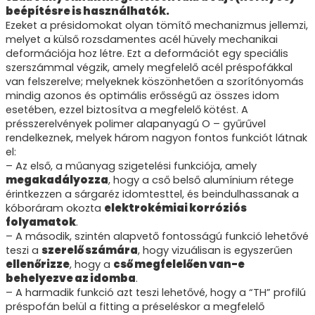
beépítésre is használhatók.
Ezeket a présidomokat olyan tömítő mechanizmus jellemzi,
melyet a külső rozsdamentes acél hüvely mechanikai
deformációja hoz létre. Ezt a deformációt egy speciális
szerszámmal végzik, amely megfelelő acél préspofákkal
van felszerelve; melyeknek köszönhetően a szorítónyomás
mindig azonos és optimális erősségű az összes idom
esetében, ezzel biztosítva a megfelelő kötést. A
présszerelvények polimer alapanyagú O – gyűrűvel
rendelkeznek, melyek három nagyon fontos funkciót látnak
el:
– Az első, a műanyag szigetelési funkciója, amely
megakadályozza
, hogy a cső belső alumínium rétege
érintkezzen a sárgaréz idomtesttel, és beindulhassanak a
kóboráram okozta
elektrokémiai korróziós
folyamatok
.
– A második, szintén alapvető fontosságú funkció lehetővé
teszi a
szerelő számára
, hogy vizuálisan is egyszerűen
ellenőrizze
, hogy a
cső megfelelően van-e
behelyezve az idomba
.
– A harmadik funkció azt teszi lehetővé, hogy a “TH” profilú
préspofán belül a fitting a préseléskor a megfelelő