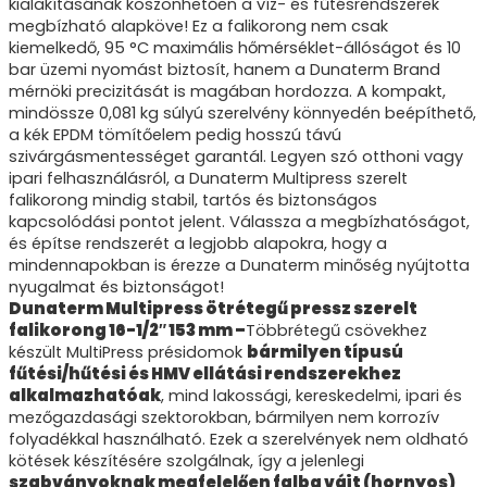
kialakításának köszönhetően a víz- és fűtésrendszerek
megbízható alapköve! Ez a falikorong nem csak
kiemelkedő, 95 °C maximális hőmérséklet-állóságot és 10
bar üzemi nyomást biztosít, hanem a Dunaterm Brand
mérnöki precizitását is magában hordozza. A kompakt,
mindössze 0,081 kg súlyú szerelvény könnyedén beépíthető,
a kék EPDM tömítőelem pedig hosszú távú
szivárgásmentességet garantál. Legyen szó otthoni vagy
ipari felhasználásról, a Dunaterm Multipress szerelt
falikorong mindig stabil, tartós és biztonságos
kapcsolódási pontot jelent. Válassza a megbízhatóságot,
és építse rendszerét a legjobb alapokra, hogy a
mindennapokban is érezze a Dunaterm minőség nyújtotta
nyugalmat és biztonságot!
Dunaterm Multipress ötrétegű pressz szerelt
falikorong 16-1/2″ 153 mm –
Többrétegű csövekhez
készült MultiPress présidomok
bármilyen típusú
fűtési/hűtési és HMV ellátási rendszerekhez
alkalmazhatóak
, mind lakossági, kereskedelmi, ipari és
mezőgazdasági szektorokban, bármilyen nem korrozív
folyadékkal használható. Ezek a szerelvények nem oldható
kötések készítésére szolgálnak, így a jelenlegi
szabványoknak megfelelően falba vájt (hornyos)