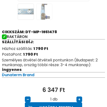
CIKKSZÁM: DT-MP-1651478
RAKTÁRON
SZÁLLÍTÁSI DÍJ:
Házhoz szállítás:
1 790
Ft
PostaPont:
1 790
Ft
Személyes átvétel átvételi pontunkon (Budapest: 2
munkanap, ország többi része: 3-4 munkanap):
ingyenes
Dunaterm Brand
6 347
Ft
db
–
+