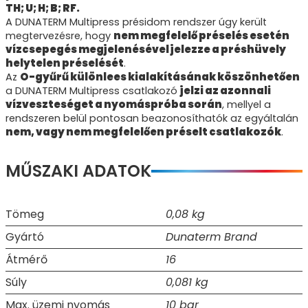
TH; U; H; B; RF.
A DUNATERM Multipress présidom rendszer úgy került
megtervezésre, hogy
nem megfelelő préselés esetén
vízcsepegés megjelenésével jelezze a préshüvely
helytelen préselését
.
Az
O-gyűrű különlees kialakításának köszönhetően
a DUNATERM Multipress csatlakozó
jelzi az azonnali
vízveszteséget a nyomáspróba során
, mellyel a
rendszeren belül pontosan beazonosíthatók az egyáltalán
nem, vagy nem megfelelően préselt csatlakozók
.
MŰSZAKI ADATOK
Tömeg
0,08 kg
Gyártó
Dunaterm Brand
Átmérő
16
Súly
0,081 kg
Max. üzemi nyomás
10 bar