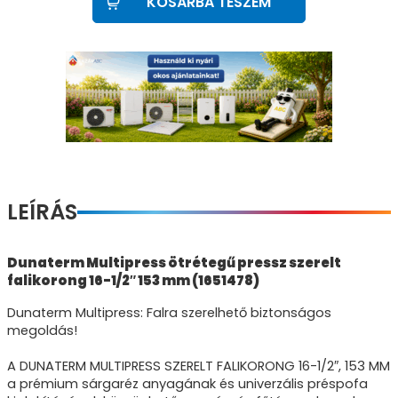
KOSÁRBA TESZEM
LEÍRÁS
Dunaterm Multipress ötrétegű pressz szerelt
falikorong 16-1/2″ 153 mm (1651478)
Dunaterm Multipress: Falra szerelhető biztonságos
megoldás!
A DUNATERM MULTIPRESS SZERELT FALIKORONG 16-1/2″, 153 MM
a prémium sárgaréz anyagának és univerzális préspofa