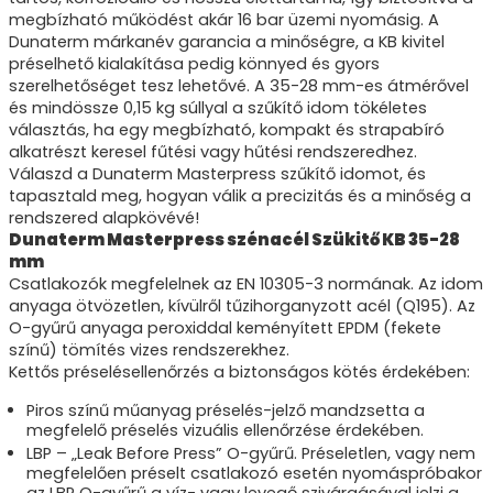
megbízható működést akár 16 bar üzemi nyomásig. A
Dunaterm márkanév garancia a minőségre, a KB kivitel
préselhető kialakítása pedig könnyed és gyors
szerelhetőséget tesz lehetővé. A 35-28 mm-es átmérővel
és mindössze 0,15 kg súllyal a szűkítő idom tökéletes
választás, ha egy megbízható, kompakt és strapabíró
alkatrészt keresel fűtési vagy hűtési rendszeredhez.
Válaszd a Dunaterm Masterpress szűkítő idomot, és
tapasztald meg, hogyan válik a precizitás és a minőség a
rendszered alapkövévé!
Dunaterm Masterpress szénacél Szükitő KB 35-28
mm
Csatlakozók megfelelnek az EN 10305-3 normának. Az idom
anyaga ötvözetlen, kívülről tűzihorganyzott acél (Q195). Az
O-gyűrű anyaga peroxiddal keményített EPDM (fekete
színű) tömítés vizes rendszerekhez.
Kettős préselésellenőrzés a biztonságos kötés érdekében:
Piros színű műanyag préselés-jelző mandzsetta a
megfelelő préselés vizuális ellenőrzése érdekében.
LBP – „Leak Before Press” O-gyűrű. Préseletlen, vagy nem
megfelelően préselt csatlakozó esetén nyomáspróbakor