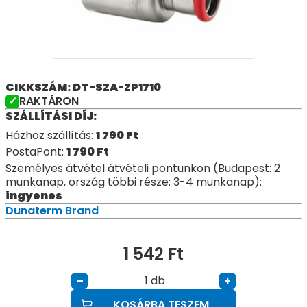
CIKKSZÁM: DT-SZA-ZP1710
RAKTÁRON
SZÁLLÍTÁSI DÍJ:
Házhoz szállítás:
1 790
Ft
PostaPont:
1 790
Ft
Személyes átvétel átvételi pontunkon (Budapest: 2
munkanap, ország többi része: 3-4 munkanap):
ingyenes
Dunaterm Brand
1 542
Ft
db
–
+
KOSÁRBA TESZEM