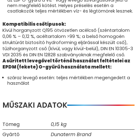
az LBP O-gyűrű a víz- vagy levegő szivárgásával jelzi a
nem megfelelő kötést. Helyes préselés esetén a
csatlakozók teljes mértékben víz- és légtömörek lesznek.
Kompatibilis csőtípusok:
Kívül horganyzott Q195 ötvözetlen acélcső (széntartalom
0,06 % – 0,12 %, acéltartalom >99 %; a belső homogoén
struktúrát biztosító hydroforming eljárással készült cső),
tűzihorganyzott cső (kívül, vagy kívül-belül), DIN EN 10305-3
VDI 2035 és DIN EN 12828 szabványoknak megfelelő cső.
A sűrített levegővel történő használat feltételei az
EPDM (fekete) O-gyűrű használata mellett:
száraz levegő esetén: teljes mértékben megengedett a
használat
MŰSZAKI ADATOK
Tömeg
0,15 kg
Gyártó
Dunaterm Brand