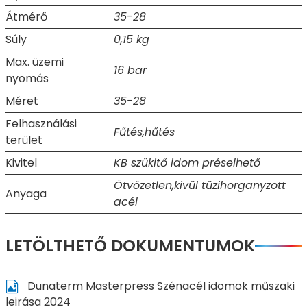
Átmérő
35-28
Súly
0,15 kg
Max. üzemi
16 bar
nyomás
Méret
35-28
Felhasználási
Fűtés,hűtés
terület
Kivitel
KB szükitő idom préselhető
Ötvözetlen,kivül tüzihorganyzott
Anyaga
acél
LETÖLTHETŐ DOKUMENTUMOK
Dunaterm Masterpress Szénacél idomok műszaki
leirása 2024