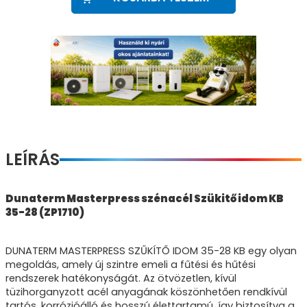
LEÍRÁS
Dunaterm Masterpress szénacél Szükitő idom KB
35-28 (ZP1710)
DUNATERM MASTERPRESS SZŰKÍTŐ IDOM 35-28 KB egy olyan
megoldás, amely új szintre emeli a fűtési és hűtési
rendszerek hatékonyságát. Az ötvözetlen, kívül
tüzihorganyzott acél anyagának köszönhetően rendkívül
tartós, korrózióálló és hosszú élettartamú, így biztosítva a