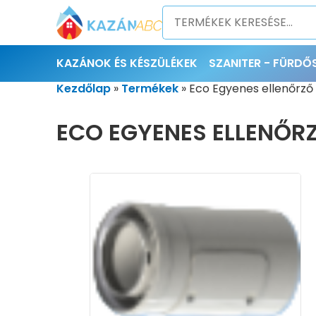
KAZÁNOK ÉS KÉSZÜLÉKEK
SZANITER - FÜRD
Kezdőlap
»
Termékek
»
Eco Egyenes ellenőrz
ECO EGYENES ELLENŐRZ