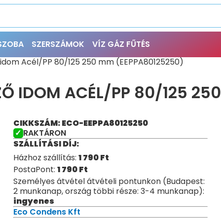
ŐSZOBA
SZERSZÁMOK
VÍZ GÁZ FŰTÉS
ő idom Acél/PP 80/125 250 mm (EEPPA80125250)
Ő IDOM ACÉL/PP 80/125 25
CIKKSZÁM: ECO-EEPPA80125250
RAKTÁRON
SZÁLLÍTÁSI DÍJ:
Házhoz szállítás:
1 790
Ft
PostaPont:
1 790
Ft
Személyes átvétel átvételi pontunkon (Budapest:
2 munkanap, ország többi része: 3-4 munkanap):
ingyenes
Eco Condens Kft