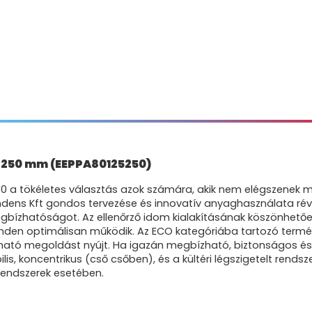
5 250 mm (EEPPA80125250)
250 a tökéletes választás azok számára, akik nem elégszene
dens Kft gondos tervezése és innovatív anyaghasználata révén
egbízhatóságot. Az ellenőrző idom kialakításának köszönhető
 minden optimálisan működik. Az ECO kategóriába tartozó termé
ató megoldást nyújt. Ha igazán megbízható, biztonságos és 
lis, koncentrikus (cső csőben), és a kültéri légszigetelt rend
rendszerek esetében.