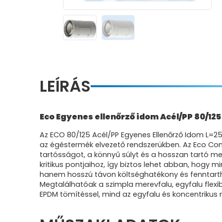
LEÍRÁS
Eco Egyenes ellenőrző idom Acél/PP 80/12
Az ECO 80/125 Acél/PP Egyenes Ellenőrző Idom L=
az égéstermék elvezető rendszerükben. Az Eco Con
tartósságot, a könnyű súlyt és a hosszan tartó m
kritikus pontjaihoz, így biztos lehet abban, hogy
hanem hosszú távon költséghatékony és fenntarth
Megtalálhatóak a szimpla merevfalu, egyfalu flexibi
EPDM tömítéssel, mind az egyfalu és koncentrikus 