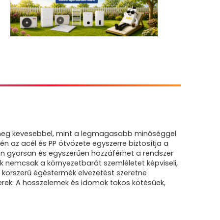
k meg kevesebbel, mint a legmagasabb minőséggel
 az acél és PP ötvözete egyszerre biztosítja a
en gyorsan és egyszerűen hozzáférhet a rendszer
k nemcsak a környezetbarát szemléletet képviseli,
korszerű égéstermék elvezetést szeretne
szerek. A hosszelemek és idomok tokos kötésűek,