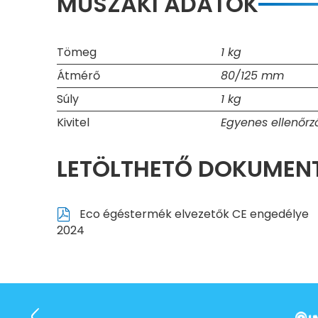
MŰSZAKI ADATOK
Tömeg
1 kg
Átmérő
80/125 mm
Súly
1 kg
Kivitel
Egyenes ellenőrz
LETÖLTHETŐ DOKUME
Eco égéstermék elvezetők CE engedélye
2024