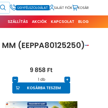
SAJÁT FIÓK
KOSÁR
ÜGYFÉLSZOLGÁLAT
SZÁLLÍTÁS
AKCIÓK
KAPCSOLAT
BLOG
0 MM (EEPPA80125250)
9 858
Ft
db
–
+
KOSÁRBA TESZEM