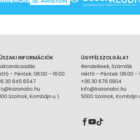
ŰSZAKI INFORMÁCIÓK
ÜGYFÉLSZOLGÁLAT
zaktanácsadás
Rendelések, Számlák
tfő – Péntek: 08:00 – 16:00
Hétfő – Péntek: 08:00 – 
36 30 645 6547
+36 30 676 0904
nfo@kazanabc.hu
info@kazanabc.hu
00 Szolnok, Kombájn u. 1.
5000 Szolnok, Kombájn u.