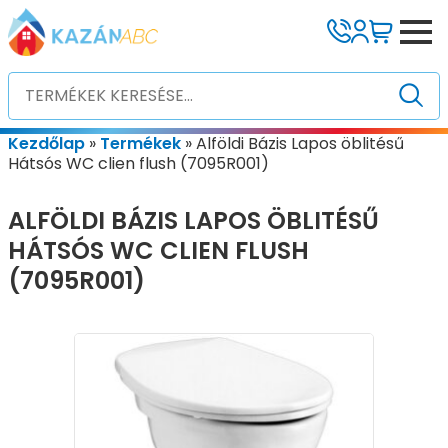
Kezdőlap
»
Termékek
»
Alföldi Bázis Lapos öblitésű
Hátsós WC clien flush (7095R001)
ALFÖLDI BÁZIS LAPOS ÖBLITÉSŰ
HÁTSÓS WC CLIEN FLUSH
(7095R001)