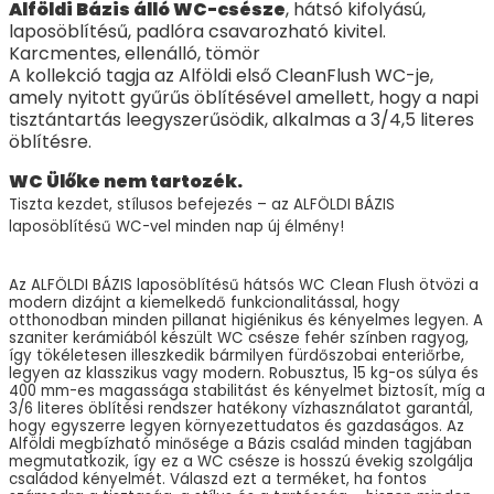
Alföldi Bázis álló WC-csésze
, hátsó kifolyású,
laposöblítésű, padlóra csavarozható kivitel.
Karcmentes, ellenálló, tömör
A kollekció tagja az Alföldi első CleanFlush WC-je,
amely nyitott gyűrűs öblítésével amellett, hogy a napi
tisztántartás leegyszerűsödik, alkalmas a 3/4,5 literes
öblítésre.
WC Ülőke nem tartozék.
Tiszta kezdet, stílusos befejezés – az ALFÖLDI BÁZIS
laposöblítésű WC-vel minden nap új élmény!
Az ALFÖLDI BÁZIS laposöblítésű hátsós WC Clean Flush ötvözi a
modern dizájnt a kiemelkedő funkcionalitással, hogy
otthonodban minden pillanat higiénikus és kényelmes legyen. A
szaniter kerámiából készült WC csésze fehér színben ragyog,
így tökéletesen illeszkedik bármilyen fürdőszobai enteriőrbe,
legyen az klasszikus vagy modern. Robusztus, 15 kg-os súlya és
400 mm-es magassága stabilitást és kényelmet biztosít, míg a
3/6 literes öblítési rendszer hatékony vízhasználatot garantál,
hogy egyszerre legyen környezettudatos és gazdaságos. Az
Alföldi megbízható minősége a Bázis család minden tagjában
megmutatkozik, így ez a WC csésze is hosszú évekig szolgálja
családod kényelmét. Válaszd ezt a terméket, ha fontos