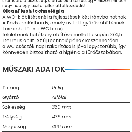
számodra a tisztaság, a stílus és a tartósság – hiszen minden
pillanattal kezdődik!
nagy nap egy tiszta
CleanFlush technológia
A WC-k öblítésénél a fejlesztések két irányba hatnak.
A Bázis családban is, amely nyitott gyűrűs öblítésnek
köszönhetően a WC belső
felületének hatékony öblítése mellett csupán 3/4,5
literrel is öblít. Az új technológiának köszönhetően
a WC csészék napi takarítása is jóval egyszerűbb, így
könnyedén biztosítható a higiénia a fürdőszobában.
MŰSZAKI ADATOK
Tömeg
15 kg
Gyártó
Alföldi
Szélesség
360 mm
Mélység
475 mm
Magasság
400 mm