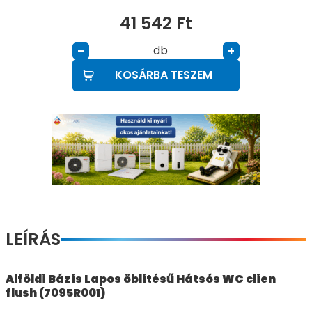
41 542
Ft
db
–
+
KOSÁRBA TESZEM
LEÍRÁS
Alföldi Bázis Lapos öblitésű Hátsós WC clien
flush (7095R001)