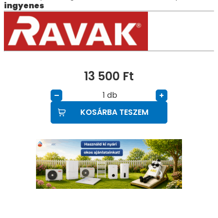
ingyenes
13 500
Ft
db
–
+
KOSÁRBA TESZEM