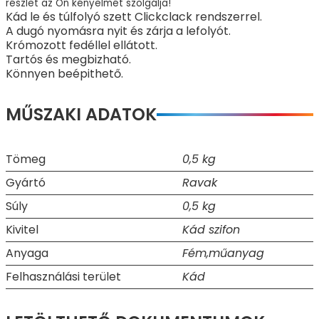
részlet az Ön kényelmét szolgálja!
Kád le és túlfolyó szett Clickclack rendszerrel.
A dugó nyomásra nyit és zárja a lefolyót.
Krómozott fedéllel ellátott.
Tartós és megbizható.
Könnyen beépithető.
MŰSZAKI ADATOK
Tömeg
0,5 kg
Gyártó
Ravak
Súly
0,5 kg
Kivitel
Kád szifon
Anyaga
Fém,műanyag
Felhasználási terület
Kád