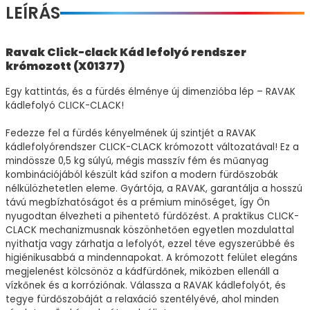
LEÍRÁS
Ravak Click-clack Kád lefolyó rendszer
krómozott (X01377)
Egy kattintás, és a fürdés élménye új dimenzióba lép – RAVAK
kádlefolyó CLICK-CLACK!
Fedezze fel a fürdés kényelmének új szintjét a RAVAK
kádlefolyórendszer CLICK-CLACK krómozott változatával! Ez a
mindössze 0,5 kg súlyú, mégis masszív fém és műanyag
kombinációjából készült kád szifon a modern fürdőszobák
nélkülözhetetlen eleme. Gyártója, a RAVAK, garantálja a hosszú
távú megbízhatóságot és a prémium minőséget, így Ön
nyugodtan élvezheti a pihentető fürdőzést. A praktikus CLICK-
CLACK mechanizmusnak köszönhetően egyetlen mozdulattal
nyithatja vagy zárhatja a lefolyót, ezzel téve egyszerűbbé és
higiénikusabbá a mindennapokat. A krómozott felület elegáns
megjelenést kölcsönöz a kádfürdőnek, miközben ellenáll a
vízkőnek és a korróziónak. Válassza a RAVAK kádlefolyót, és
tegye fürdőszobáját a relaxáció szentélyévé, ahol minden