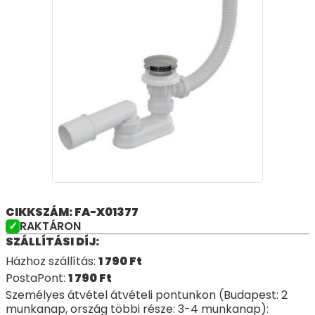
CIKKSZÁM: FA-X01377
RAKTÁRON
SZÁLLÍTÁSI DÍJ:
Házhoz szállítás:
1 790
Ft
PostaPont:
1 790
Ft
Személyes átvétel átvételi pontunkon (Budapest: 2
munkanap, ország többi része: 3-4 munkanap):