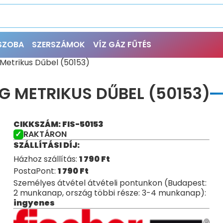
ŐSZOBA
SZERSZÁMOK
VÍZ GÁZ FŰTÉS
Metrikus Dűbel (50153)
 METRIKUS DŰBEL (50153)
CIKKSZÁM: FIS-50153
RAKTÁRON
SZÁLLÍTÁSI DÍJ:
Házhoz szállítás:
1 790
Ft
PostaPont:
1 790
Ft
Személyes átvétel átvételi pontunkon (Budapest:
2 munkanap, ország többi része: 3-4 munkanap):
ingyenes