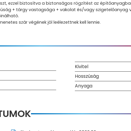
szt, ezzel biztosítva a biztonságos rögzítést az építőanyagba
ság + tárgy vastagsága + vakolat és/vagy szigetelőanyag v
inálható.
etes szár végének jól leélezettnek kell lennie.
Kivitel
Hosszúság
Anyaga
NTUMOK