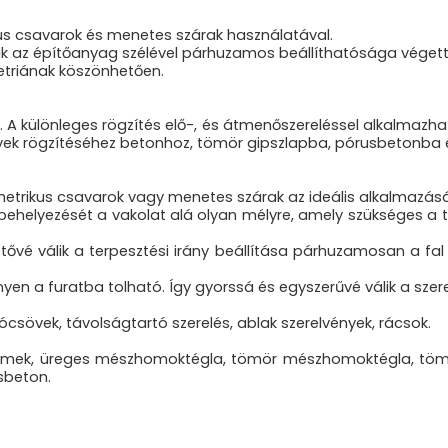
us csavarok és menetes szárak használatával.
k az építőanyag szélével párhuzamos beállíthatósága végett
triának köszönhetően.
. A különleges rögzítés elő-, és átmenőszereléssel alkalmazh
csövek rögzítéséhez betonhoz, tömör gipszlapba, pórusbetonb
metrikus csavarok vagy menetes szárak az ideális alkalmazásá
l behelyezését a vakolat alá olyan mélyre, amely szükséges a 
etővé válik a terpesztési irány beállítása párhuzamosan a fal
n a furatba tolható. Így gyorssá és egyszerűvé válik a szere
yócsövek, távolságtartó szerelés, ablak szerelvények, rácsok.
démek, üreges mészhomoktégla, tömör mészhomoktégla, tömö
sbeton.