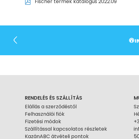
Fischer termék katalógus 2022.09
RENDELÉS ÉS SZÁLLÍTÁS
M
Elállás a szerződéstől
S
Felhasználói fiók
Hé
Fizetési módok
+
Szállítással kapcsolatos részletek
i
KazánABC átvételi pontok
50