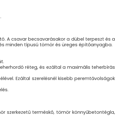
.
ató. A csavar becsavarásakor a dübel terpeszt és a
a és minden típusú tömör és üreges építőanyagba.
t.
teherhordó réteg, és ezáltal a maximális teherbírás
 élével. Ezáltal szerelésnél kisebb peremtávolságok
lés.
r szerkezetű terméskő, tömör könnyűbetontégla,