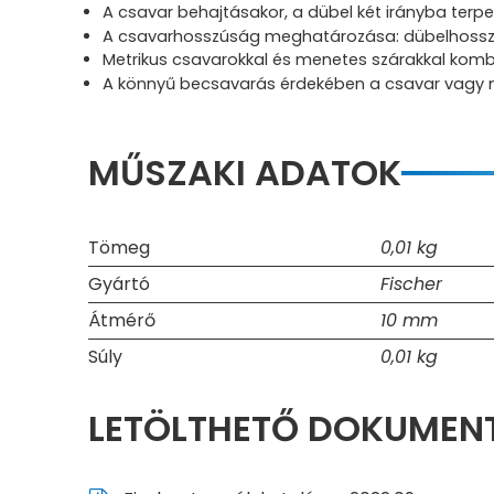
A csavar behajtásakor, a dübel két irányba terpe
A csavarhosszúság meghatározása: dübelhosszú
Metrikus csavarokkal és menetes szárakkal komb
A könnyű becsavarás érdekében a csavar vagy men
MŰSZAKI ADATOK
Tömeg
0,01 kg
Gyártó
Fischer
Átmérő
10 mm
Súly
0,01 kg
LETÖLTHETŐ DOKUME