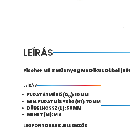
LEÍRÁS
Fischer M8 S Műanyag Metrikus Dűbel (50
LEÍRÁS
FURATÁTMÉRŐ (D
): 10 MM
0
MIN. FURATMÉLYSÉG (H1): 70 MM
DÜBELHOSSZ (L): 50 MM
MENET (M): M 8
LEGFONTOSABB JELLEMZŐK