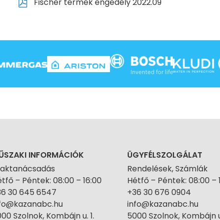
Fischer termék engedély 2022.09
ŰSZAKI INFORMÁCIÓK
ÜGYFÉLSZOLGÁLAT
zaktanácsadás
Rendelések, Számlák
tfő – Péntek: 08:00 – 16:00
Hétfő – Péntek: 08:00 – 
36 30 645 6547
+36 30 676 0904
nfo@kazanabc.hu
info@kazanabc.hu
00 Szolnok, Kombájn u. 1.
5000 Szolnok, Kombájn u.