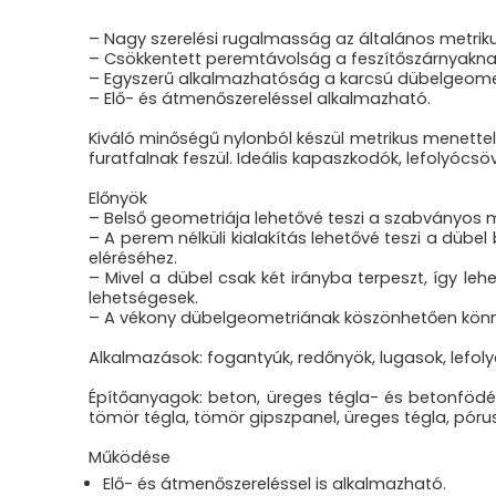
– Nagy szerelési rugalmasság az általános metrik
– Csökkentett peremtávolság a feszítőszárnyakna
– Egyszerű alkalmazhatóság a karcsú dübelgeome
– Elő- és átmenőszereléssel alkalmazható.
Kiváló minőségű nylonból készül metrikus menettel
furatfalnak feszül. Ideális kapaszkodók, lefolyó
Előnyök
– Belső geometriája lehetővé teszi a szabványos 
– A perem nélküli kialakítás lehetővé teszi a dübe
eléréséhez.
– Mivel a dübel csak két irányba terpeszt, így leh
lehetségesek.
– A vékony dübelgeometriának köszönhetően könnye
Alkalmazások
: fogantyúk, redőnyök, lugasok, lefol
Építőanyagok
: beton, üreges tégla- és betonfö
tömör tégla, tömör gipszpanel, üreges tégla, póru
Működése
Elő- és átmenőszereléssel is alkalmazható.