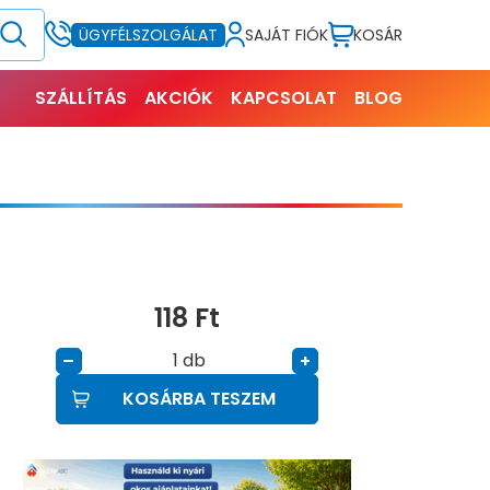
SAJÁT FIÓK
KOSÁR
ÜGYFÉLSZOLGÁLAT
SZÁLLÍTÁS
AKCIÓK
KAPCSOLAT
BLOG
118
Ft
db
–
+
KOSÁRBA TESZEM