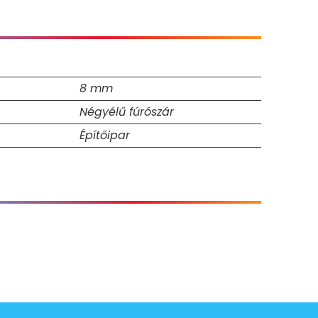
8 mm
Négyélű fúrószár
Építőipar