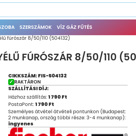
ŐSZOBA
SZERSZÁMOK
VÍZ GÁZ FŰTÉS
lű fúrószár 8/50/110 (504132)
YÉLŰ FÚRÓSZÁR 8/50/110 (50
CIKKSZÁM: FIS-504132
RAKTÁRON
SZÁLLÍTÁSI DÍJ:
Házhoz szállítás:
1 790
Ft
PostaPont:
1 790
Ft
Személyes átvétel átvételi pontunkon (Budapest:
2 munkanap, ország többi része: 3-4 munkanap):
ingyenes