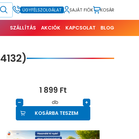
SAJÁT FIÓK
KOSÁR
ÜGYFÉLSZOLGÁLAT
SZÁLLÍTÁS
AKCIÓK
KAPCSOLAT
BLOG
4132)
1 899
Ft
db
–
+
KOSÁRBA TESZEM