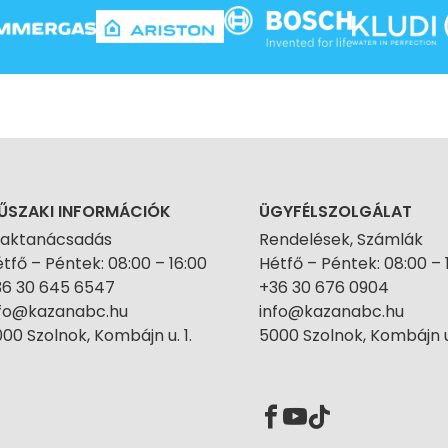
ŰSZAKI INFORMÁCIÓK
ÜGYFÉLSZOLGÁLAT
zaktanácsadás
Rendelések, Számlák
tfő – Péntek: 08:00 – 16:00
Hétfő – Péntek: 08:00 – 
36 30 645 6547
+36 30 676 0904
nfo@kazanabc.hu
info@kazanabc.hu
00 Szolnok, Kombájn u. 1.
5000 Szolnok, Kombájn u.