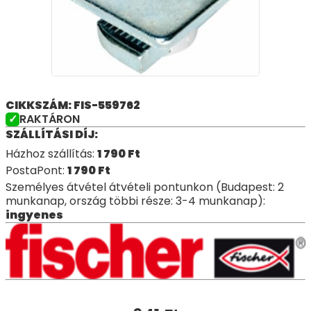
CIKKSZÁM: FIS-559762
RAKTÁRON
SZÁLLÍTÁSI DÍJ:
Házhoz szállítás:
1 790
Ft
PostaPont:
1 790
Ft
Személyes átvétel átvételi pontunkon (Budapest: 2
munkanap, ország többi része: 3-4 munkanap):
ingyenes