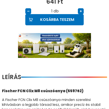
641
Ft
db
–
+
KOSÁRBA TESZEM
LEÍRÁS
Fischer FCN Clix M8 csúszóanya (559762)
A Fischer FCN Clix M8 csúszóanya minden szerelési
kihívásban a legjobb társad lesz, amikor precíz és stabil