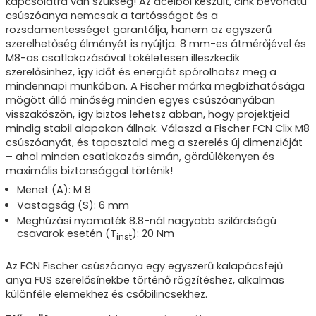
kapcsolatra van szükség! Az acélból készült, cink bevonatú
csúszóanya nemcsak a tartósságot és a
rozsdamentességet garantálja, hanem az egyszerű
szerelhetőség élményét is nyújtja. 8 mm-es átmérőjével és
M8-as csatlakozásával tökéletesen illeszkedik
szerelősinhez, így időt és energiát spórolhatsz meg a
mindennapi munkában. A Fischer márka megbízhatósága
mögött álló minőség minden egyes csúszóanyában
visszaköszön, így biztos lehetsz abban, hogy projektjeid
mindig stabil alapokon állnak. Válaszd a Fischer FCN Clix M8
csúszóanyát, és tapasztald meg a szerelés új dimenzióját
– ahol minden csatlakozás simán, gördülékenyen és
maximális biztonsággal történik!
Menet (A): M 8
Vastagság (S): 6 mm
Meghúzási nyomaték 8.8-nál nagyobb szilárdságú
csavarok esetén (T
): 20 Nm
inst
Az FCN Fischer csúszóanya egy egyszerű kalapácsfejű
anya FUS szerelősínekbe történő rögzítéshez, alkalmas
különféle elemekhez és csőbilincsekhez.