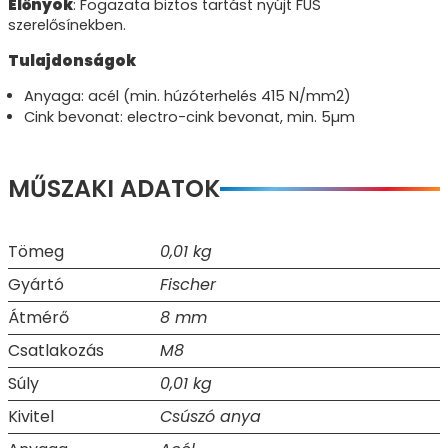
Előnyök
: Fogazata biztos tartást nyújt FUS
szerelősínekben.
Tulajdonságok
Anyaga: acél (min. húzóterhelés 415 N/mm2)
Cink bevonat: electro-cink bevonat, min. 5µm
MŰSZAKI ADATOK
Tömeg
0,01 kg
Gyártó
Fischer
Átmérő
8 mm
Csatlakozás
M8
Súly
0,01 kg
Kivitel
Csúszó anya