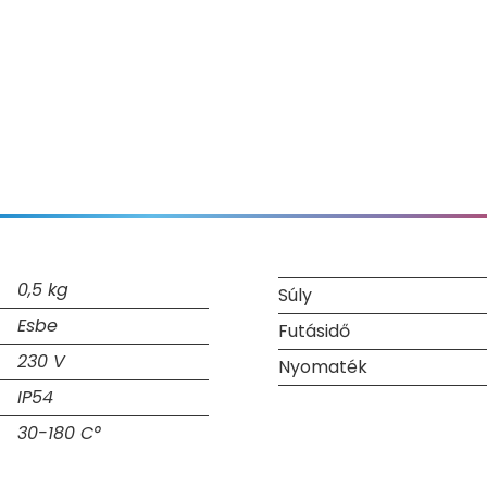
0,5 kg
Súly
Esbe
Futásidő
230 V
Nyomaték
IP54
30-180 C°