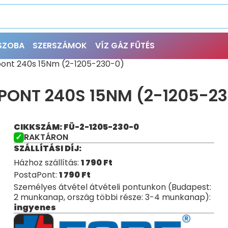
ŐSZOBA
SZERSZÁMOK
VÍZ GÁZ FŰTÉS
pont 240s 15Nm (2-1205-230-0)
PONT 240S 15NM (2-1205-2
CIKKSZÁM: FÜ-2-1205-230-0
RAKTÁRON
SZÁLLÍTÁSI DÍJ:
Házhoz szállítás:
1 790
Ft
PostaPont:
1 790
Ft
Személyes átvétel átvételi pontunkon (Budapest:
2 munkanap, ország többi része: 3-4 munkanap):
ingyenes