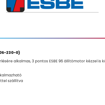
205-230-0)
sére alkalmas, 3 pontos ESBE 96 állítómotor kézzel is k
lkalmazható
tel szállítva