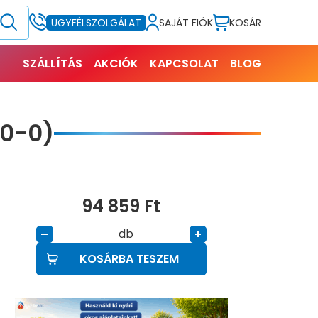
SAJÁT FIÓK
KOSÁR
ÜGYFÉLSZOLGÁLAT
SZÁLLÍTÁS
AKCIÓK
KAPCSOLAT
BLOG
30-0)
94 859
Ft
db
–
+
KOSÁRBA TESZEM