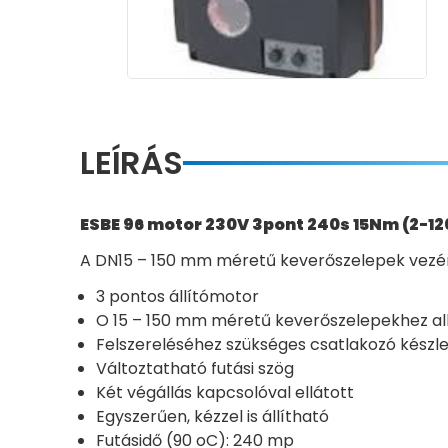
LEÍRÁS
ESBE 96 motor 230V 3pont 240s 15Nm (2-1
A DN15 – 150 mm méretű keverőszelepek vezérlé
3 pontos állítómotor
O 15 – 150 mm méretű keverőszelepekhez a
Felszereléséhez szükséges csatlakozó készlet
Változtatható futási szög
Két végállás kapcsolóval ellátott
Egyszerűen, kézzel is állítható
Futásidő (90 oC): 240 mp