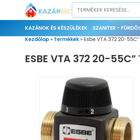
KAZÁNOK ÉS KÉSZÜLÉKEK
SZANITER - FÜRD
Kezdőlap
»
Termékek
»
Esbe VTA 372 20-55C” 
ESBE VTA 372 20-55C”