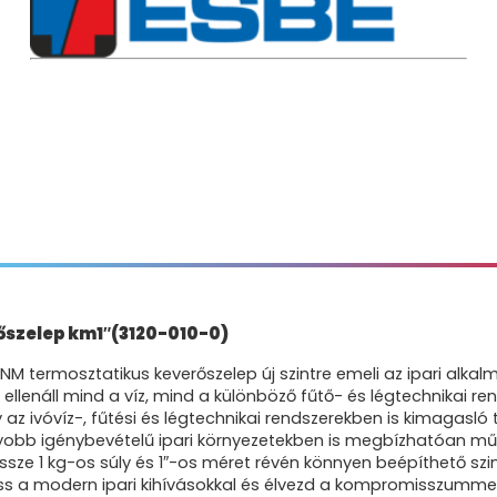
őszelep km1″(3120-010-0)
NM termosztatikus keverőszelep új szintre emeli az ipari alk
náll mind a víz, mind a különböző fűtő- és légtechnikai rends
az ivóvíz-, fűtési és légtechnikai rendszerekben is kimagasló 
yobb igénybevételű ipari környezetekben is megbízhatóan műkö
ssze 1 kg-os súly és 1″-os méret révén könnyen beépíthető szi
ass a modern ipari kihívásokkal és élvezd a kompromisszumme