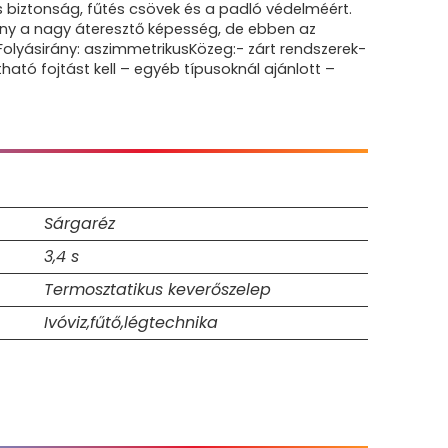
 biztonság, fűtés csövek és a padló védelméért.
ény a nagy áteresztő képesség, de ebben az
Folyásirány: aszimmetrikusKözeg:- zárt rendszerek-
ható fojtást kell – egyéb típusoknál ajánlott –
Sárgaréz
3,4 s
Termosztatikus keverőszelep
Ivóviz,fűtő,légtechnika