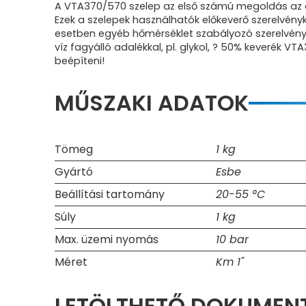
A VTA370/570 szelep az első számú megoldás az ol
Ezek a szelepek használhatók előkeverő szerelvén
esetben egyéb hőmérséklet szabályozó szerelvény b
víz fagyálló adalékkal, pl. glykol, ? 50% keverék V
beépíteni!
MŰSZAKI ADATOK
Tömeg
1 kg
Gyártó
Esbe
Beállítási tartomány
20-55 °C
Súly
1 kg
Max. üzemi nyomás
10 bar
Méret
Km 1"
LETÖLTHETŐ DOKUME