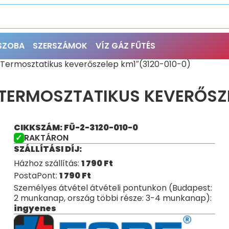
ŐSZOBA
SZERSZÁMOK
VÍZ GÁZ FŰTÉS
Termosztatikus keverőszelep km1″(3120-010-0)
 TERMOSZTATIKUS KEVERŐSZE
CIKKSZÁM: FÜ-2-3120-010-0
RAKTÁRON
SZÁLLÍTÁSI DÍJ:
Házhoz szállítás:
1 790
Ft
PostaPont:
1 790
Ft
Személyes átvétel átvételi pontunkon (Budapest:
2 munkanap, ország többi része: 3-4 munkanap):
ingyenes