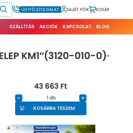
SAJÁT FIÓK
KOSÁR
ÜGYFÉLSZOLGÁLAT
SZÁLLÍTÁS
AKCIÓK
KAPCSOLAT
BLOG
LEP KM1″(3120-010-0)
43 663
Ft
db
–
+
KOSÁRBA TESZEM