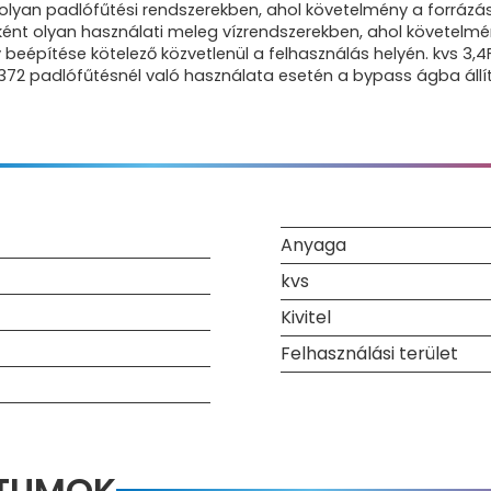
yan padlófűtési rendszerekben, ahol követelmény a forrázás
yként olyan használati meleg vízrendszerekben, ahol követelm
eépítése kötelező közvetlenül a felhasználás helyén. kvs 3,4
TA372 padlófűtésnél való használata esetén a bypass ágba állít
Anyaga
kvs
Kivitel
Felhasználási terület
NTUMOK