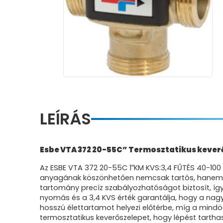
LEÍRÁS
Esbe VTA 372 20-55C” Termosztatikus kever
Az ESBE VTA 372 20-55C 1″KM KVS:3,4 FŰTÉS 40-100 
anyagának köszönhetően nemcsak tartós, hanem elle
tartomány precíz szabályozhatóságot biztosít, így 
nyomás és a 3,4 KVS érték garantálja, hogy a nag
hosszú élettartamot helyezi előtérbe, míg a mindö
termosztatikus keverőszelepet, hogy lépést tarth