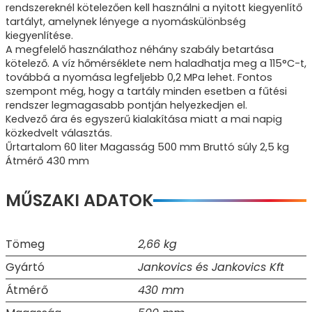
rendszereknél kötelezően kell használni a nyitott kiegyenlítő
tartályt, amelynek lényege a nyomáskülönbség
kiegyenlítése.
A megfelelő használathoz néhány szabály betartása
kötelező. A víz hőmérséklete nem haladhatja meg a 115°C-t,
továbbá a nyomása legfeljebb 0,2 MPa lehet. Fontos
szempont még, hogy a tartály minden esetben a fűtési
rendszer legmagasabb pontján helyezkedjen el.
Kedvező ára és egyszerű kialakítása miatt a mai napig
közkedvelt választás.
Űrtartalom 60 liter Magasság 500 mm Bruttó súly 2,5 kg
Átmérő 430 mm
MŰSZAKI ADATOK
Tömeg
2,66 kg
Gyártó
Jankovics és Jankovics Kft
Átmérő
430 mm