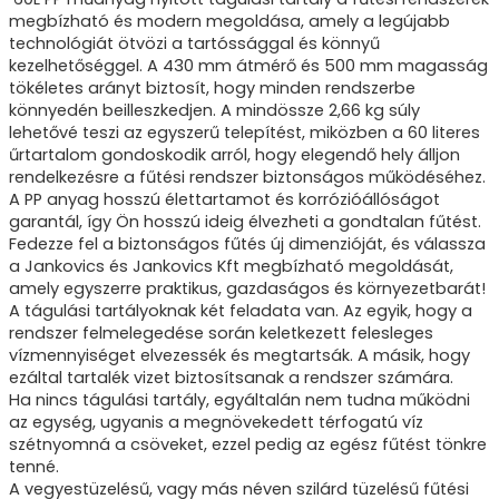
megbízható és modern megoldása, amely a legújabb
technológiát ötvözi a tartóssággal és könnyű
kezelhetőséggel. A 430 mm átmérő és 500 mm magasság
tökéletes arányt biztosít, hogy minden rendszerbe
könnyedén beilleszkedjen. A mindössze 2,66 kg súly
lehetővé teszi az egyszerű telepítést, miközben a 60 literes
űrtartalom gondoskodik arról, hogy elegendő hely álljon
rendelkezésre a fűtési rendszer biztonságos működéséhez.
A PP anyag hosszú élettartamot és korrózióállóságot
garantál, így Ön hosszú ideig élvezheti a gondtalan fűtést.
Fedezze fel a biztonságos fűtés új dimenzióját, és válassza
a Jankovics és Jankovics Kft megbízható megoldását,
amely egyszerre praktikus, gazdaságos és környezetbarát!
A tágulási tartályoknak két feladata van. Az egyik, hogy a
rendszer felmelegedése során keletkezett felesleges
vízmennyiséget elvezessék és megtartsák. A másik, hogy
ezáltal tartalék vizet biztosítsanak a rendszer számára.
Ha nincs tágulási tartály, egyáltalán nem tudna működni
az egység, ugyanis a megnövekedett térfogatú víz
szétnyomná a csöveket, ezzel pedig az egész fűtést tönkre
tenné.
A vegyestüzelésű, vagy más néven szilárd tüzelésű fűtési