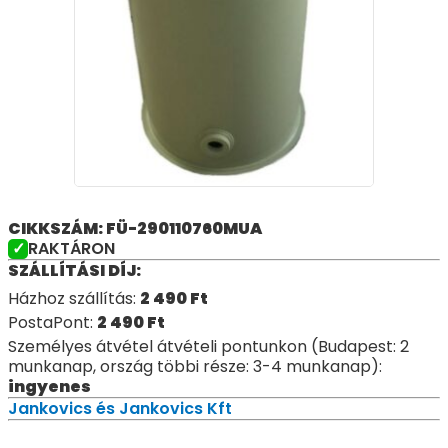
CIKKSZÁM: FÜ-290110760MUA
RAKTÁRON
SZÁLLÍTÁSI DÍJ:
Házhoz szállítás:
2 490
Ft
PostaPont:
2 490
Ft
Személyes átvétel átvételi pontunkon (Budapest: 2
munkanap, ország többi része: 3-4 munkanap):
ingyenes
Jankovics és Jankovics Kft