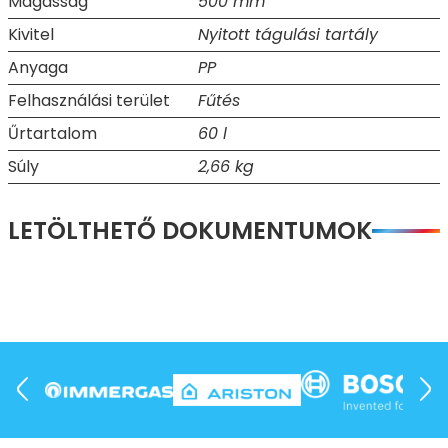
Magasság
500 mm
Kivitel
Nyitott tágulási tartály
Anyaga
PP
Felhasználási terület
Fűtés
Űrtartalom
60 l
Súly
2,66 kg
LETÖLTHETŐ DOKUMENTUMOK