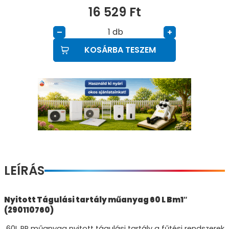
16 529
Ft
db
–
+
KOSÁRBA TESZEM
LEÍRÁS
Nyitott Tágulási tartály műanyag 60 L Bm1″
(290110760)
60L PP műanyag nyitott tágulási tartály a fűtési rendszerek