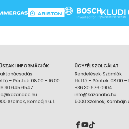
ŰSZAKI INFORMÁCIÓK
ÜGYFÉLSZOLGÁLAT
zaktanácsadás
Rendelések, Számlák
tfő – Péntek: 08:00 – 16:00
Hétfő – Péntek: 08:00 – 
36 30 645 6547
+36 30 676 0904
nfo@kazanabc.hu
info@kazanabc.hu
00 Szolnok, Kombájn u. 1.
5000 Szolnok, Kombájn u.