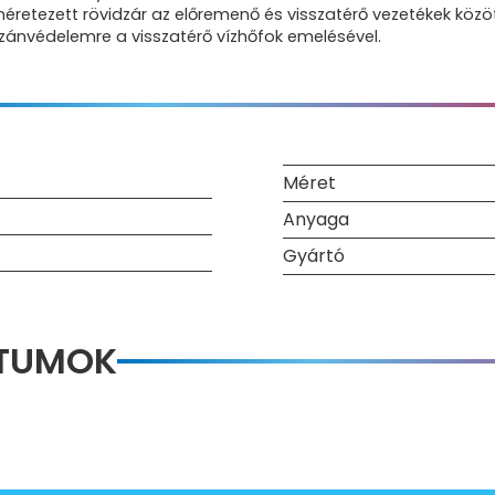
s méretezett rövidzár az előremenő és visszatérő vezetékek k
ánvédelemre a visszatérő vízhőfok emelésével.
Méret
Anyaga
Gyártó
NTUMOK