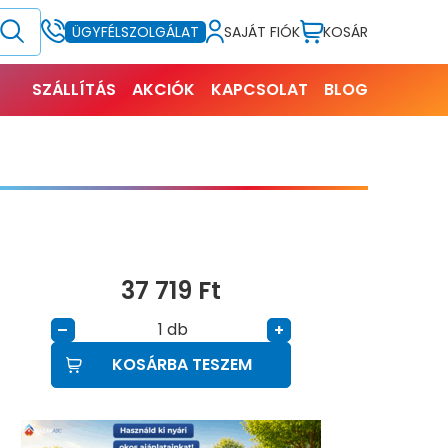
SAJÁT FIÓK
KOSÁR
ÜGYFÉLSZOLGÁLAT
SZÁLLÍTÁS
AKCIÓK
KAPCSOLAT
BLOG
37 719
Ft
db
–
+
KOSÁRBA TESZEM