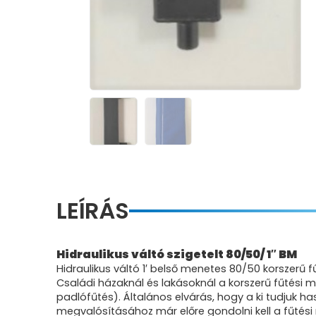
LEÍRÁS
Hidraulikus váltó szigetelt 80/50/ 1″ BM
Hidraulikus váltó 1′ belső menetes 80/50
C
saládi házaknál és lakásoknál a korszerű fűtési
padlófűtés). Általános elvárás, hogy a ki tudjuk has
megvalósításához már előre gondolni kell a fűtési r