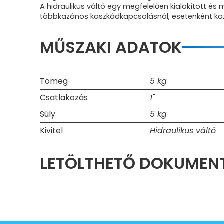
A hidraulikus váltó egy megfelelően kialakított é
többkazános kaszkádkapcsolásnál, esetenként kaz
MŰSZAKI ADATOK
Tömeg
5 kg
Csatlakozás
1"
Súly
5 kg
Kivitel
Hidraulikus váltó
LETÖLTHETŐ DOKUME