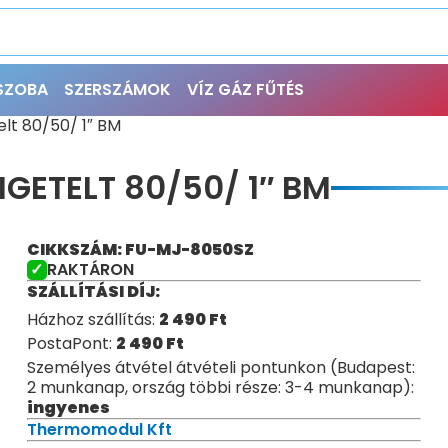
ŐSZOBA
SZERSZÁMOK
VÍZ GÁZ FŰTÉS
telt 80/50/ 1″ BM
GETELT 80/50/ 1″ BM
CIKKSZÁM: FU-MJ-8050SZ
RAKTÁRON
SZÁLLÍTÁSI DÍJ:
Házhoz szállítás:
2 490
Ft
PostaPont:
2 490
Ft
Személyes átvétel átvételi pontunkon (Budapest:
2 munkanap, ország többi része: 3-4 munkanap):
ingyenes
Thermomodul Kft