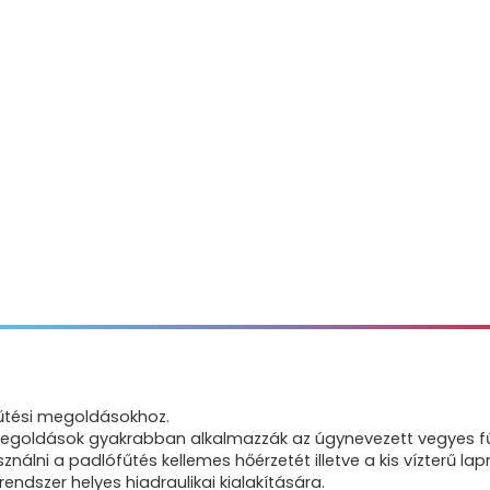
 korszerű fűtési megoldásokhoz.
 megoldások gyakrabban alkalmazzák az úgynevezett vegyes fű
ználni a padlófűtés kellemes hőérzetét illetve a kis vízterű la
endszer helyes hiadraulikai kialakítására.