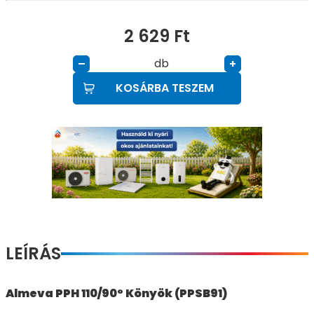
2 629
Ft
db
–
+
KOSÁRBA TESZEM
LEÍRÁS
Almeva PPH 110/90° Könyök (PPSB91)