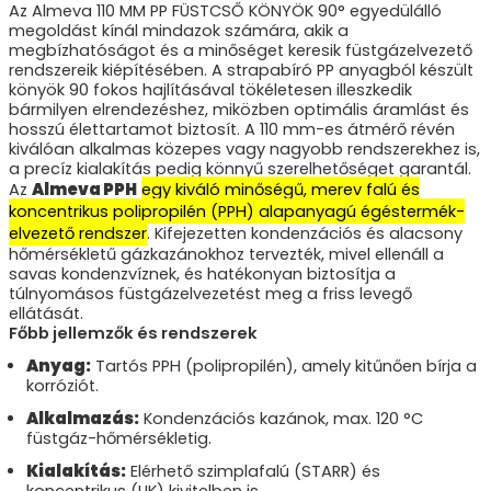
Az Almeva 110 MM PP FÜSTCSŐ KÖNYÖK 90° egyedülálló
megoldást kínál mindazok számára, akik a
megbízhatóságot és a minőséget keresik füstgázelvezető
rendszereik kiépítésében. A strapabíró PP anyagból készült
könyök 90 fokos hajlításával tökéletesen illeszkedik
bármilyen elrendezéshez, miközben optimális áramlást és
hosszú élettartamot biztosít. A 110 mm-es átmérő révén
kiválóan alkalmas közepes vagy nagyobb rendszerekhez is,
a precíz kialakítás pedig könnyű szerelhetőséget garantál.
Az
Almeva PPH
egy kiváló minőségű, merev falú és
koncentrikus polipropilén (PPH) alapanyagú égéstermék-
elvezető rendszer
. Kifejezetten kondenzációs és alacsony
hőmérsékletű gázkazánokhoz tervezték, mivel ellenáll a
savas kondenzvíznek, és hatékonyan biztosítja a
túlnyomásos füstgázelvezetést meg a friss levegő
ellátását.
Főbb jellemzők és rendszerek
Anyag:
Tartós PPH (polipropilén), amely kitűnően bírja a
korróziót.
Alkalmazás:
Kondenzációs kazánok, max. 120 °C
füstgáz-hőmérsékletig.
Kialakítás:
Elérhető szimplafalú (STARR) és