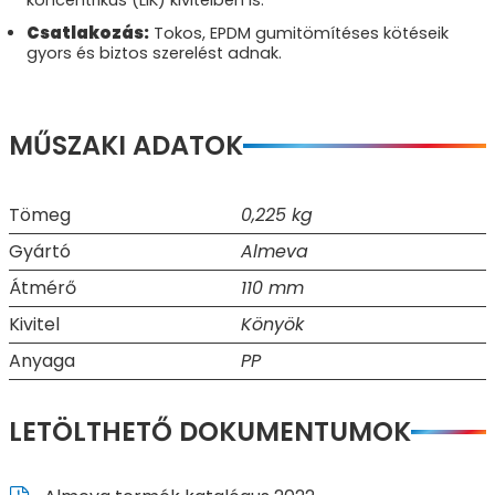
koncentrikus (LIK) kivitelben is.
Csatlakozás:
Tokos, EPDM gumitömítéses kötéseik
gyors és biztos szerelést adnak.
MŰSZAKI ADATOK
Tömeg
0,225 kg
Gyártó
Almeva
Átmérő
110 mm
Kivitel
Könyök
Anyaga
PP
LETÖLTHETŐ DOKUMENTUMOK