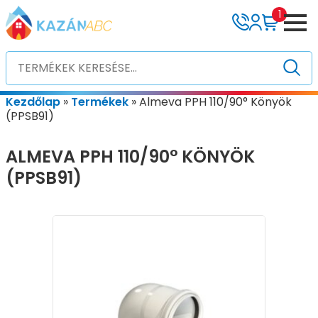
1
Kezdőlap
»
Termékek
»
Almeva PPH 110/90° Könyök
(PPSB91)
ALMEVA PPH 110/90° KÖNYÖK
(PPSB91)