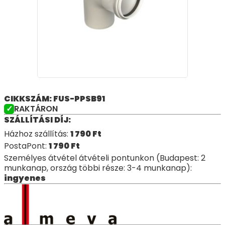
CIKKSZÁM: FUS-PPSB91
RAKTÁRON
SZÁLLÍTÁSI DÍJ:
Házhoz szállítás:
1 790
Ft
PostaPont:
1 790
Ft
Személyes átvétel átvételi pontunkon (Budapest: 2
munkanap, ország többi része: 3-4 munkanap):
ingyenes