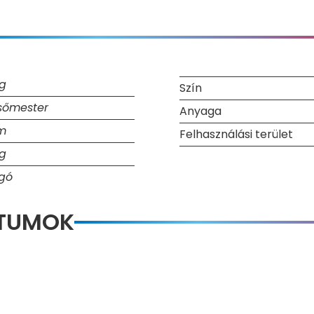
kg
Szín
sőmester
Anyaga
m
Felhasználási terület
kg
gó
NTUMOK