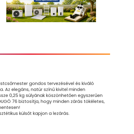
tcsőmester gondos tervezésével és kiváló
. Az elegáns, natúr színű kivitel minden
ssze 0,25 kg súlyának köszönhetően egyszerűen
DUGÓ 76 biztosítja, hogy minden zárás tökéletes,
mentesen!
ztétikus külsőt kapjon a lezárás.