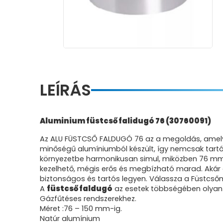
LEÍRÁS
Aluminium füstcső falidugó 76 (30760091)
Az ALU FÜSTCSŐ FALDUGÓ 76 az a megoldás, amely
minőségű alumíniumból készült, így nemcsak tartós 
környezetbe harmonikusan simul, miközben 76 mm-
kezelhető, mégis erős és megbízható marad. Akár o
biztonságos és tartós legyen. Válassza a Füstcső
A
füstcső faldugó
az esetek többségében olyan he
Gázfűtéses rendszerekhez.
Méret :76 – 150 mm-ig.
Natúr alumínium