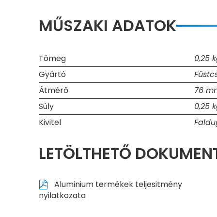
MŰSZAKI ADATOK
Tömeg
0,25 
Gyártó
Füstc
Átmérő
76 m
Súly
0,25 
Kivitel
Faldu
LETÖLTHETŐ DOKUME
Aluminium termékek teljesitmény
nyilatkozata