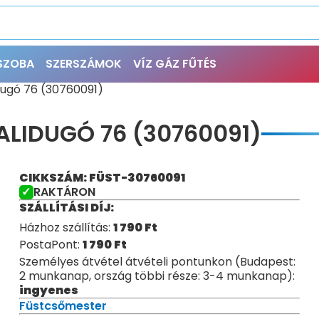
ŐSZOBA
SZERSZÁMOK
VÍZ GÁZ FŰTÉS
dugó 76 (30760091)
LIDUGÓ 76 (30760091)
CIKKSZÁM: FÜST-30760091
RAKTÁRON
SZÁLLÍTÁSI DÍJ:
Házhoz szállítás:
1 790
Ft
PostaPont:
1 790
Ft
Személyes átvétel átvételi pontunkon (Budapest:
2 munkanap, ország többi része: 3-4 munkanap):
ingyenes
Füstcsőmester