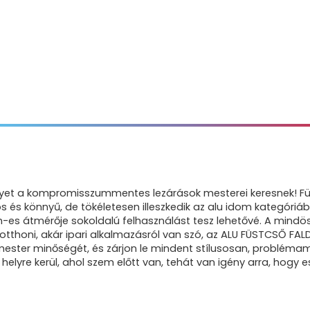
et a kompromisszummentes lezárások mesterei keresnek! Füs
és könnyű, de tökéletesen illeszkedik az alu idom kategóriába
es átmérője sokoldalú felhasználást tesz lehetővé. A mindö
tthoni, akár ipari alkalmazásról van szó, az ALU FÜSTCSŐ FAL
mester minőségét, és zárjon le mindent stílusosan, probléma
lyre kerül, ahol szem előtt van, tehát van igény arra, hogy es