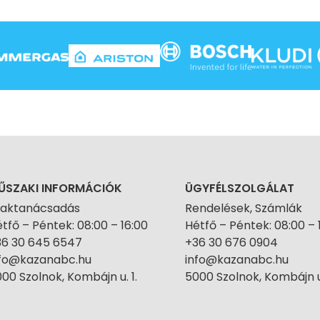
ŰSZAKI INFORMÁCIÓK
ÜGYFÉLSZOLGÁLAT
zaktanácsadás
Rendelések, Számlák
tfő – Péntek: 08:00 – 16:00
Hétfő – Péntek: 08:00 – 
36 30 645 6547
+36 30 676 0904
nfo@kazanabc.hu
info@kazanabc.hu
00 Szolnok, Kombájn u. 1.
5000 Szolnok, Kombájn u.