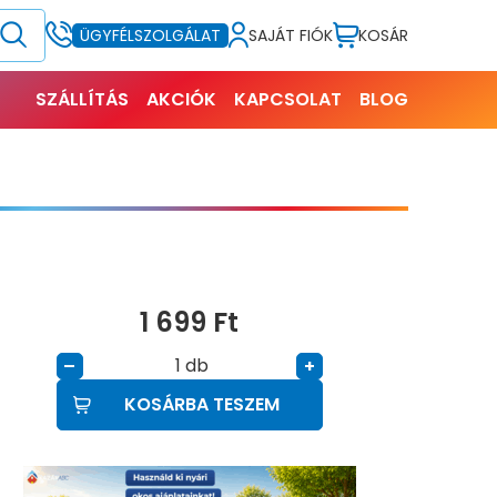
SAJÁT FIÓK
KOSÁR
ÜGYFÉLSZOLGÁLAT
SZÁLLÍTÁS
AKCIÓK
KAPCSOLAT
BLOG
1 699
Ft
db
–
+
KOSÁRBA TESZEM