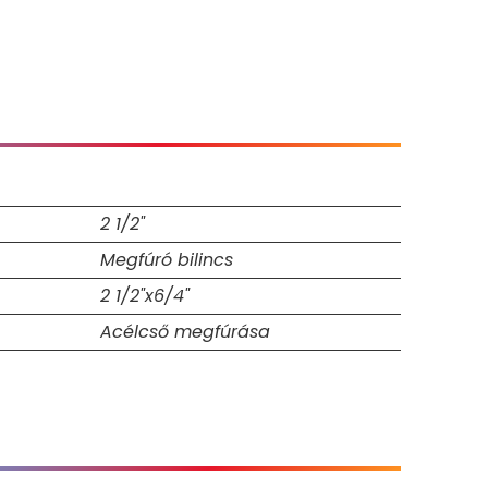
2 1/2"
Megfúró bilincs
2 1/2"x6/4"
Acélcső megfúrása