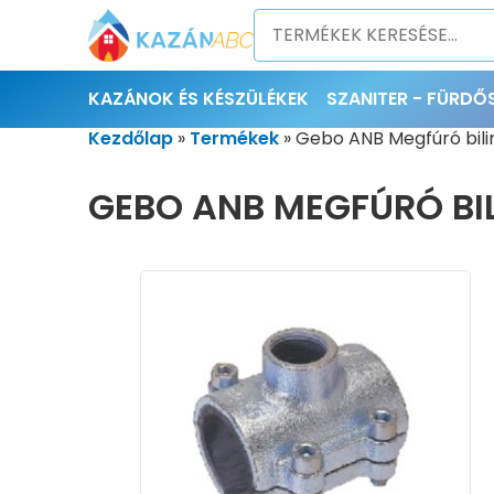
KAZÁNOK ÉS KÉSZÜLÉKEK
SZANITER - FÜRD
Kezdőlap
»
Termékek
»
Gebo ANB Megfúró bilin
GEBO ANB MEGFÚRÓ BIL