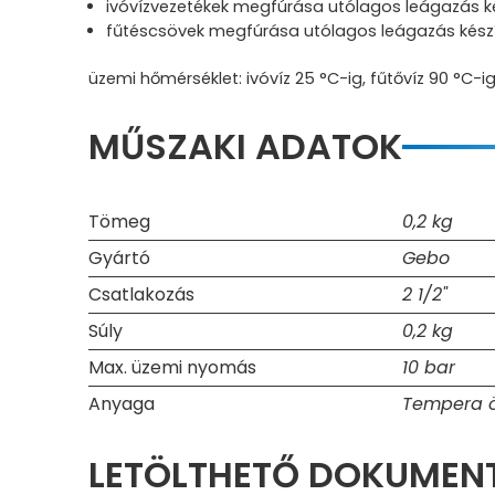
ivóvízvezetékek megfúrása utólagos leágazás k
fűtéscsövek megfúrása utólagos leágazás kész
üzemi hőmérséklet: ivóvíz 25 °C-ig, fűtővíz 90 °C-i
MŰSZAKI ADATOK
Tömeg
0,2 kg
Gyártó
Gebo
Csatlakozás
2 1/2"
Súly
0,2 kg
Max. üzemi nyomás
10 bar
Anyaga
Tempera 
LETÖLTHETŐ DOKUME