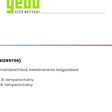
261280705)
őmandzsettával, belsőmenetes leágazással
 ill. temperöntvény
 ill. temperöntvény