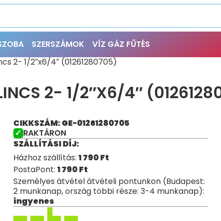
ŐSZOBA
SZERSZÁMOK
VÍZ GÁZ FŰTÉS
cs 2- 1/2″x6/4″ (01261280705)
INCS 2- 1/2″X6/4″ (0126128
CIKKSZÁM: GE-01261280705
RAKTÁRON
SZÁLLÍTÁSI DÍJ:
Házhoz szállítás:
1 790
Ft
PostaPont:
1 790
Ft
Személyes átvétel átvételi pontunkon (Budapest:
2 munkanap, ország többi része: 3-4 munkanap):
ingyenes