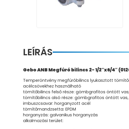
LEÍRÁS
Gebo ANB Megfúró bilincs 2- 1/2″x6/4″ (01
Temperöntvény megfúróbilincs lyukasztott tömít
acélcsövekhez használható
tömítőbilincs felső része: gömbgrafitos öntött vas,
tömítőbilincs alsó része: gömbgrafitos öntött vas,
imbuszcsavar: horganyzott acél
tömítőmandzsetta: EPDM
horganyzás: galvanikus horganyzás
alkalmazási terület: