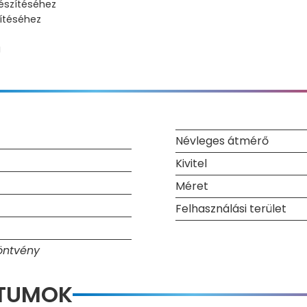
észítéséhez
ítéséhez
g
Névleges átmérő
Kivitel
Méret
Felhasználási terület
öntvény
NTUMOK