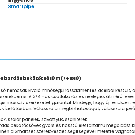
Smartpipe
s bordás bekötőcső 10 m (741610)
is cső nemcsak kiváló minőségű rozsdamentes acélból készült,
szerekben is. A 3/4″-os csatlakozás és névleges átmérő révé
is masszív szerkezetet garantál. Mindegy, hogy új rendszert épí
s vízellátásban. Válassza a megbízhatóságot, válassza a jöv
ok, szolár panelek, szivattyúk, szaniterek
ordás bekötőcsővek gyors és hosszú élettartamú megoldást kín
nén a Smartset szerelőkészlet segítségével méretre vághatók, 