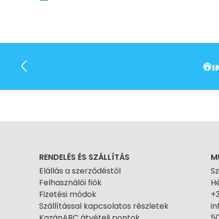
RENDELÉS ÉS SZÁLLÍTÁS
M
Elállás a szerződéstől
S
Felhasználói fiók
Hé
Fizetési módok
+
Szállítással kapcsolatos részletek
i
KazánABC átvételi pontok
50