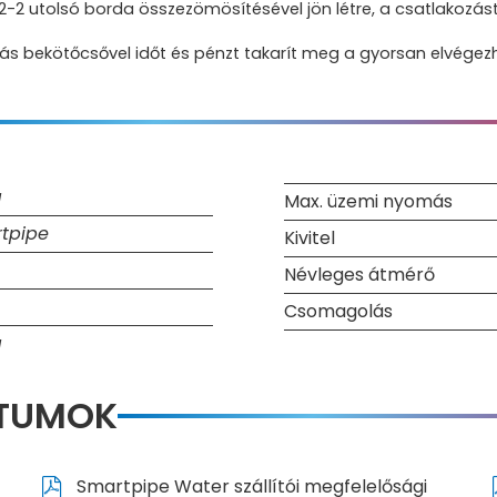
-2 utolsó borda összezömösítésével jön létre, a csatlakozást
ás bekötőcsővel időt és pénzt takarít meg a gyorsan elvégezhe
g
Max. üzemi nyomás
tpipe
Kivitel
Névleges átmérő
Csomagolás
g
NTUMOK
Smartpipe Water szállítói megfelelősági