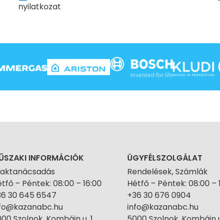
nyilatkozat
ŰSZAKI INFORMÁCIÓK
ÜGYFÉLSZOLGÁLAT
zaktanácsadás
Rendelések, Számlák
tfő – Péntek: 08:00 – 16:00
Hétfő – Péntek: 08:00 – 
36 30 645 6547
+36 30 676 0904
nfo@kazanabc.hu
info@kazanabc.hu
00 Szolnok, Kombájn u. 1.
5000 Szolnok, Kombájn u.