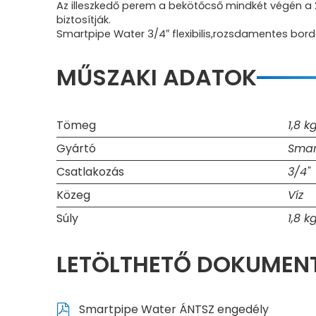
Az illeszkedő perem a bekötőcső mindkét végén a 2
biztosítják.
Smartpipe Water 3/4″ flexibilis,rozsdamentes bord
MŰSZAKI ADATOK
Tömeg
1,8 k
Gyártó
Smar
Csatlakozás
3/4"
Közeg
Víz
Súly
1,8 k
LETÖLTHETŐ DOKUME
Smartpipe Water ÁNTSZ engedély