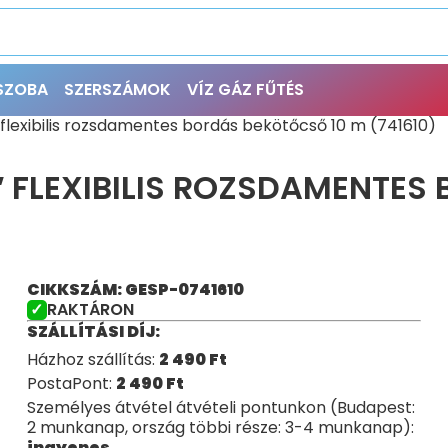
ŐSZOBA
SZERSZÁMOK
VÍZ GÁZ FŰTÉS
flexibilis rozsdamentes bordás bekötőcső 10 m (741610)
 FLEXIBILIS ROZSDAMENTES
CIKKSZÁM: GESP-0741610
RAKTÁRON
SZÁLLÍTÁSI DÍJ:
Házhoz szállítás:
2 490
Ft
PostaPont:
2 490
Ft
Személyes átvétel átvételi pontunkon (Budapest:
2 munkanap, ország többi része: 3-4 munkanap):
ingyenes