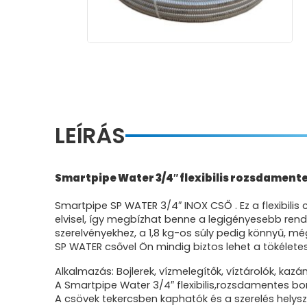
LEÍRÁS
Smartpipe Water 3/4″ flexibilis rozsdamente
Smartpipe SP WATER 3/4″ INOX CSŐ . Ez a flexibil
elvisel, így megbízhat benne a legigényesebb rend
szerelvényekhez, a 1,8 kg-os súly pedig könnyű, még
SP WATER csővel Ön mindig biztos lehet a tökélete
Alkalmazás: Bojlerek, vízmelegítők, víztárolók, kazán
A Smartpipe Water 3/4″ flexibilis,rozsdamentes b
A csövek tekercsben kaphatók és a szerelés helyszí