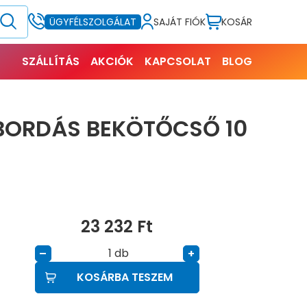
SAJÁT FIÓK
KOSÁR
ÜGYFÉLSZOLGÁLAT
SZÁLLÍTÁS
AKCIÓK
KAPCSOLAT
BLOG
 BORDÁS BEKÖTŐCSŐ 10
23 232
Ft
db
–
+
KOSÁRBA TESZEM