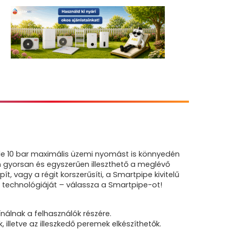
 de 10 bar maximális üzemi nyomást is könnyedén
n gyorsan és egyszerűen illeszthető a meglévő
t, vagy a régit korszerűsíti, a Smartpipe kivitelű
ő technológiáját – válassza a Smartpipe-ot!
álnak a felhasználók részére.
illetve az illeszkedő peremek elkészíthetők.