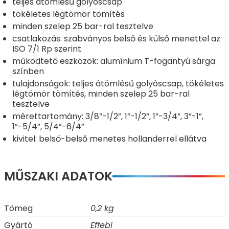
teljes átömlésű golyóscsap
tökéletes légtömör tömítés
minden szelep 25 bar-ral tesztelve
csatlakozás: szabványos belső és külső menettel az
ISO 7/1 Rp szerint
működtető eszközök: alumínium T-fogantyú sárga
színben
tulajdonságok: teljes átömlésű golyóscsap, tökéletes
légtömör tömítés, minden szelep 25 bar-ral
tesztelve
mérettartomány: 3/8”-1/2”, 1”-1/2”, 1”-3/4”, 3”-1”,
1”-5/4”, 5/4”-6/4”
kivitel: belső-belső menetes hollanderrel ellátva
MŰSZAKI ADATOK
Tömeg
0,2 kg
Gyártó
Effebi