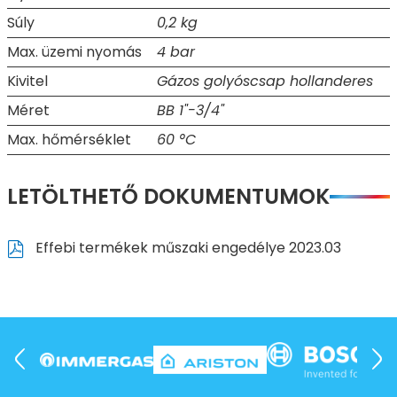
Súly
0,2 kg
Max. üzemi nyomás
4 bar
Kivitel
Gázos golyóscsap hollanderes
Méret
BB 1"-3/4"
Max. hőmérséklet
60 °C
LETÖLTHETŐ DOKUMENTUMOK
Effebi termékek műszaki engedélye 2023.03