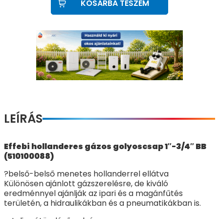
KOSÁRBA TESZEM
LEÍRÁS
Effebi hollanderes gázos golyoscsap 1″-3/4″ BB
(510100088)
?
belső-belső menetes hollanderrel ellátva
Különösen ajánlott gázszerelésre, de kiváló
eredménnyel ajánlják az ipari és a magánfűtés
területén, a hidraulikákban és a pneumatikákban is.