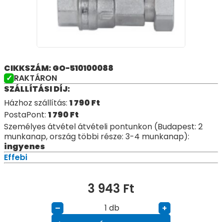
CIKKSZÁM: GO-510100088
RAKTÁRON
SZÁLLÍTÁSI DÍJ:
Házhoz szállítás:
1 790
Ft
PostaPont:
1 790
Ft
Személyes átvétel átvételi pontunkon (Budapest: 2
munkanap, ország többi része: 3-4 munkanap):
ingyenes
Effebi
3 943
Ft
db
–
+