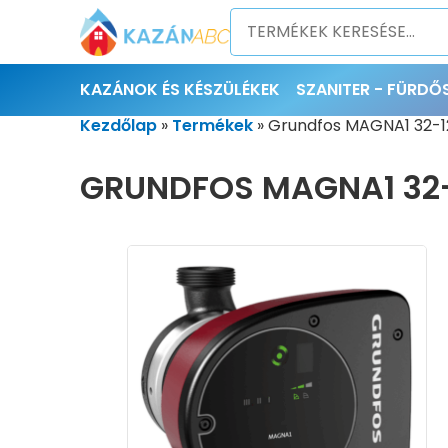
KAZÁNOK ÉS KÉSZÜLÉKEK
SZANITER - FÜRD
Kezdőlap
»
Termékek
»
Grundfos MAGNA1 32-120
GRUNDFOS MAGNA1 32-1