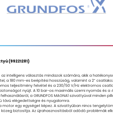
tyú (99221281)
 az intelligens választás mindazok számára, akik a hatékony
vitel, a 180 mm-es beépítési hosszúság, valamint a 2” csatlako
omos teljesítmény felvétel és a 230/50 V/Hz elektromos csatl
ztonságot nyújt. A 10 bar-os maximális üzemi nyomás és a 4 
si felhasználásról, a GRUNDFOS MAGNA1 szivattyúval minden pil
zú távú elégedettségre és nyugalomra.
s a motor egy egységet képez. A szivattyúban nincs tengelytö
t közeg biztosítja. Az újrahasznosításból adódó problémák elk