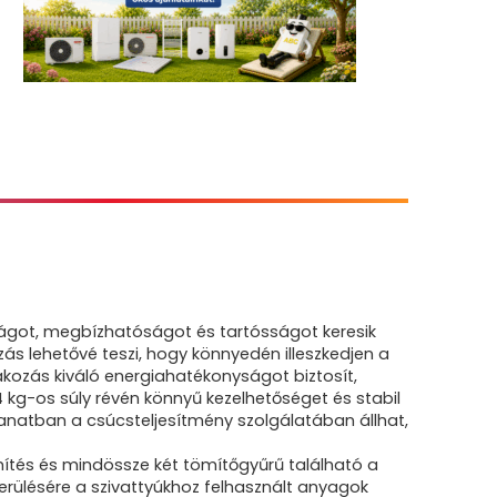
ságot, megbízhatóságot és tartósságot keresik
zás lehetővé teszi, hogy könnyedén illeszkedjen a
akozás kiváló energiahatékonyságot biztosít,
kg-os súly révén könnyű kezelhetőséget és stabil
lanatban a csúcsteljesítmény szolgálatában állhat,
mítés és mindössze két tömítőgyűrű található a
erülésére a szivattyúkhoz felhasznált anyagok