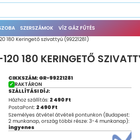
ŐSZOBA
SZERSZÁMOK
VÍZ GÁZ FŰTÉS
 180 Keringető szivattyú (99221281)
20 180 KERINGETŐ SZIVATTY
CIKKSZÁM: GR-99221281
RAKTÁRON
SZÁLLÍTÁSI DÍJ:
Házhoz szállítás:
2 490
Ft
PostaPont:
2 490
Ft
Személyes átvétel átvételi pontunkon (Budapest:
2 munkanap, ország többi része: 3-4 munkanap):
ingyenes