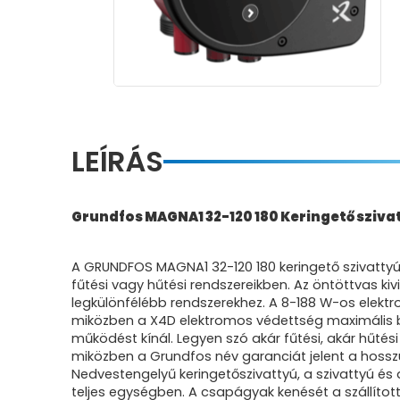
LEÍRÁS
Grundfos MAGNA1 32-120 180 Keringető szivat
A GRUNDFOS MAGNA1 32-120 180 keringető szivattyú
fűtési vagy hűtési rendszereikben. Az öntöttvas ki
legkülönfélébb rendszerekhez. A 8-188 W-os elektr
miközben a X4D elektromos védettség maximális bi
működést kínál. Legyen szó akár fűtési, akár hűté
miközben a Grundfos név garanciát jelent a hoss
Nedvestengelyű keringetőszivattyú, a szivattyú é
teljes egységben. A csapágyak kenését a szállítot