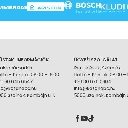
ŰSZAKI INFORMÁCIÓK
ÜGYFÉLSZOLGÁLAT
zaktanácsadás
Rendelések, Számlák
tfő – Péntek: 08:00 – 16:00
Hétfő – Péntek: 08:00 – 
36 30 645 6547
+36 30 676 0904
nfo@kazanabc.hu
info@kazanabc.hu
00 Szolnok, Kombájn u. 1.
5000 Szolnok, Kombájn u.