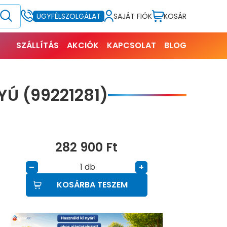
SAJÁT FIÓK
KOSÁR
ÜGYFÉLSZOLGÁLAT
SZÁLLÍTÁS
AKCIÓK
KAPCSOLAT
BLOG
Ú (99221281)
282 900
Ft
db
–
+
KOSÁRBA TESZEM