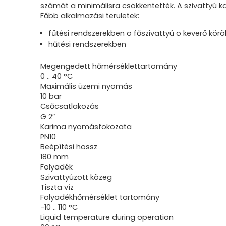
számát a minimálisra csökkentették. A szivattyú 
Főbb alkalmazási területek:
fűtési rendszerekben o főszivattyú o keverő körök
hűtési rendszerekben
Megengedett hőmérséklettartomány
0 .. 40 °C
Maximális üzemi nyomás
10 bar
Csőcsatlakozás
G 2″
Karima nyomásfokozata
PN10
Beépítési hossz
180 mm
Folyadék
Szivattyúzott közeg
Tiszta víz
Folyadékhőmérséklet tartomány
-10 .. 110 °C
Liquid temperature during operation