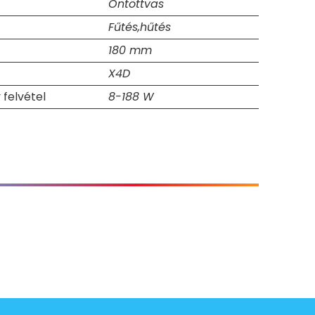
Öntöttvas
Fűtés,hűtés
180 mm
X4D
 felvétel
8-188 W