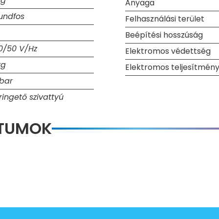
kg
Anyaga
undfos
Felhasználási terület
Beépítési hosszúság
0/50 V/Hz
Elektromos védettség
kg
Elektromos teljesítmény
 bar
ringető szivattyú
NTUMOK