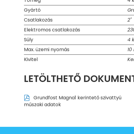
Tömeg
4 
Gyártó
Gr
Csatlakozás
2"
Elektromos csatlakozás
23
Súly
4 
Max. üzemi nyomás
10
Kivitel
Ke
LETÖLTHETŐ DOKUME
Grundfost Magna1 kerintető szivattyú
műszaki adatok