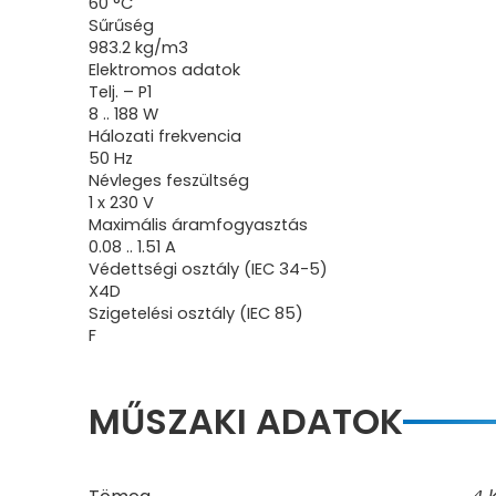
60 °C
Sűrűség
983.2 kg/m3
Elektromos adatok
Telj. – P1
8 .. 188 W
Hálozati frekvencia
50 Hz
Névleges feszültség
1 x 230 V
Maximális áramfogyasztás
0.08 .. 1.51 A
Védettségi osztály (IEC 34-5)
X4D
Szigetelési osztály (IEC 85)
F
MŰSZAKI ADATOK