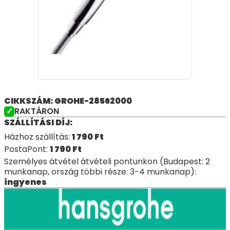
CIKKSZÁM: GROHE-28562000
RAKTÁRON
SZÁLLÍTÁSI DÍJ:
Házhoz szállítás:
1 790
Ft
PostaPont:
1 790
Ft
Személyes átvétel átvételi pontunkon (Budapest: 2
munkanap, ország többi része: 3-4 munkanap):
ingyenes