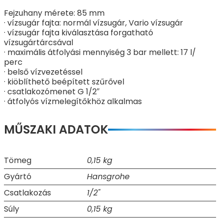
Fejzuhany mérete: 85 mm
· vízsugár fajta: normál vízsugár, Vario vízsugár
· vízsugár fajta kiválasztása forgatható
vízsugártárcsával
· maximális átfolyási mennyiség 3 bar mellett: 17 l/
perc
· belső vízvezetéssel
· kiöblíthető beépített szűrővel
· csatlakozómenet G 1/2″
· átfolyós vízmelegítőkhöz alkalmas
MŰSZAKI ADATOK
Tömeg
0,15 kg
Gyártó
Hansgrohe
Csatlakozás
1/2"
Súly
0,15 kg