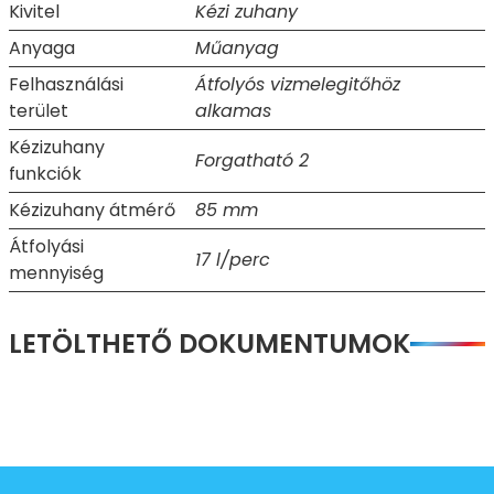
Kivitel
Kézi zuhany
Anyaga
Műanyag
Felhasználási
Átfolyós vizmelegitőhöz
terület
alkamas
Kézizuhany
Forgatható 2
funkciók
Kézizuhany átmérő
85 mm
Átfolyási
17 l/perc
mennyiség
LETÖLTHETŐ DOKUMENTUMOK