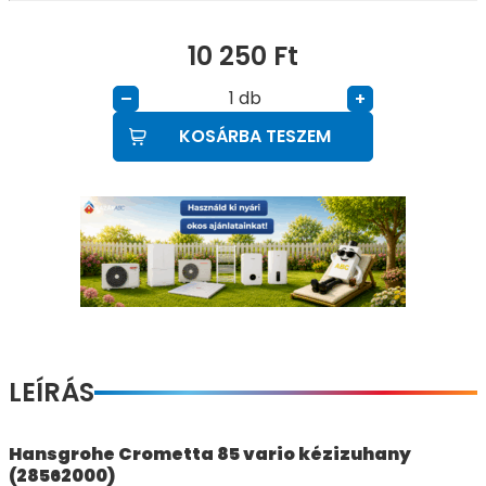
10 250
Ft
db
–
+
KOSÁRBA TESZEM
LEÍRÁS
Hansgrohe Crometta 85 vario kézizuhany
(28562000)