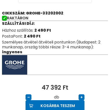
CIKKSZÁM: GROHE-33202002
RAKTÁRON
SZÁLLÍTÁSI DÍJ:
Házhoz szállítás:
2 490
Ft
PostaPont:
2 490
Ft
Személyes átvétel átvételi pontunkon (Budapest: 2
munkanap, ország többi része: 3-4 munkanap):
ingyenes
47 392
Ft
db
–
+
KOSÁRBA TESZEM