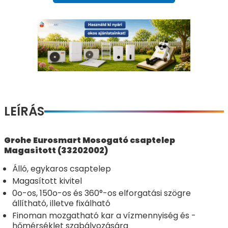
LEÍRÁS
Grohe Eurosmart Mosogató csaptelep
Magasitott (33202002)
Álló, egykaros csaptelep
Magasított kivitel
0o-os, 150o-os és 360°-os elforgatási szögre
állítható, illetve fixálható
Finoman mozgatható kar a vízmennyiség és -
hőmérséklet szabályozására