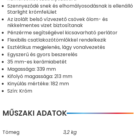
Szennyeződé snek és elhomályosodásnak is ellenálló
Starlight krómfelület
Az izolált belső vízvezető csövek ólom- és
nikkelmentes vizet biztosítanak
Pénzérme segítségével kicsavarható perlátor
Flexibilis csatlakozótömlőkkel rendelkezik
Esztétikus megjelenés, lágy vonalvezetés
Egyszerű és gyors beszerelés
35 mm-es kerámiabetét
Magassága: 339 mm
Kifolyó magassága: 213 mm
Kinyúlás mértéke: 182 mm
Szín: Króm
MŰSZAKI ADATOK
Tömeg
3,2 kg