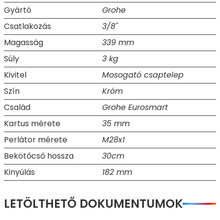
Gyártó
Grohe
Csatlakozás
3/8"
Magasság
339 mm
Súly
3 kg
Kivitel
Mosogató csaptelep
Szín
Króm
Család
Grohe Eurosmart
Kartus mérete
35 mm
Perlátor mérete
M28x1
Bekötőcső hossza
30cm
Kinyúlás
182 mm
LETÖLTHETŐ DOKUMENTUMOK