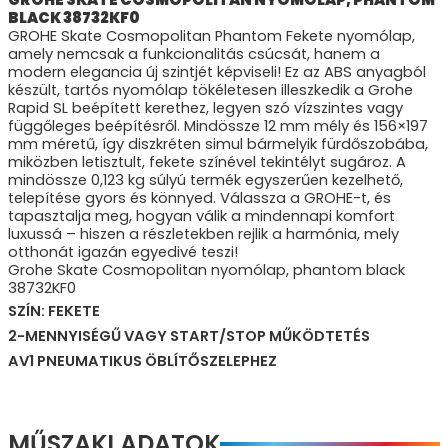
GROHE SKATE COSMOPOLITAN NYOMÓLAP, PHANTOM
BLACK 38732KF0
GROHE Skate Cosmopolitan Phantom Fekete nyomólap,
amely nemcsak a funkcionalitás csúcsát, hanem a
modern elegancia új szintjét képviseli! Ez az ABS anyagból
készült, tartós nyomólap tökéletesen illeszkedik a Grohe
Rapid SL beépített kerethez, legyen szó vízszintes vagy
függőleges beépítésről. Mindössze 12 mm mély és 156×197
mm méretű, így diszkréten simul bármelyik fürdőszobába,
miközben letisztult, fekete színével tekintélyt sugároz. A
mindössze 0,123 kg súlyú termék egyszerűen kezelhető,
telepítése gyors és könnyed. Válassza a GROHE-t, és
tapasztalja meg, hogyan válik a mindennapi komfort
luxussá – hiszen a részletekben rejlik a harmónia, mely
otthonát igazán egyedivé teszi!
Grohe Skate Cosmopolitan nyomólap, phantom black
38732KF0
SZÍN: FEKETE
2-MENNYISÉGŰ VAGY START/STOP MŰKÖDTETÉS
AV1 PNEUMATIKUS ÖBLÍTŐSZELEPHEZ
MŰSZAKI ADATOK