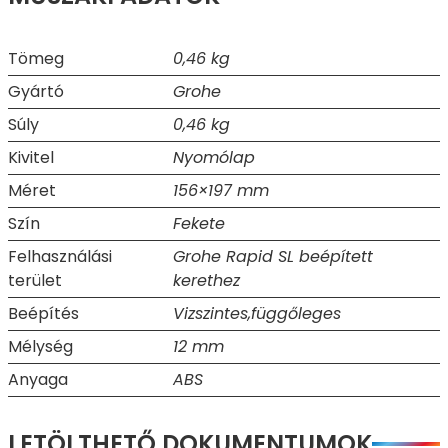
Tömeg
0,46 kg
Gyártó
Grohe
Súly
0,46 kg
Kivitel
Nyomólap
Méret
156×197 mm
Szín
Fekete
Felhasználási
Grohe Rapid SL beépített
terület
kerethez
Beépítés
Vizszintes,függőleges
Mélység
12 mm
Anyaga
ABS
LETÖLTHETŐ DOKUMENTUMOK