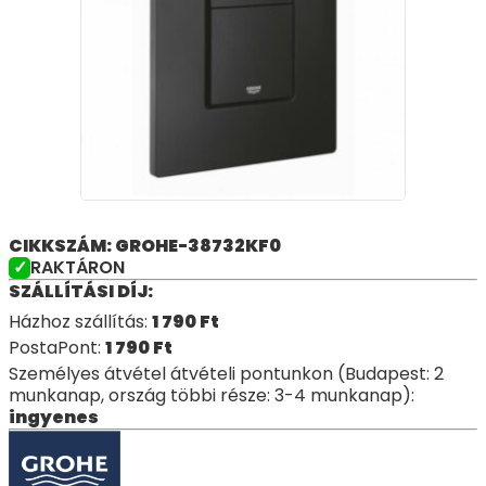
CIKKSZÁM: GROHE-38732KF0
RAKTÁRON
SZÁLLÍTÁSI DÍJ:
Házhoz szállítás:
1 790
Ft
PostaPont:
1 790
Ft
Személyes átvétel átvételi pontunkon (Budapest: 2
munkanap, ország többi része: 3-4 munkanap):
ingyenes