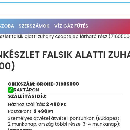
ŐSZOBA
SZERSZÁMOK
VÍZ GÁZ FŰTÉS
szlet falsik alatti zuhany csaptelep látható rész (716050
KÉSZLET FALSIK ALATTI ZUH
00)
CIKKSZÁM: GROHE-71605000
RAKTÁRON
SZÁLLÍTÁSI DÍJ:
Házhoz szállítás:
2 490
Ft
PostaPont:
2 490
Ft
Személyes átvétel átvételi pontunkon (Budapest:
2 munkanap, ország többi része: 3-4 munkanap):
ingyenes