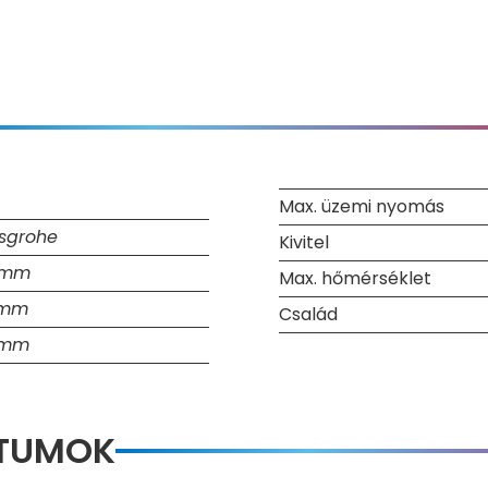
Max. üzemi nyomás
sgrohe
Kivitel
 mm
Max. hőmérséklet
 mm
Család
 mm
NTUMOK