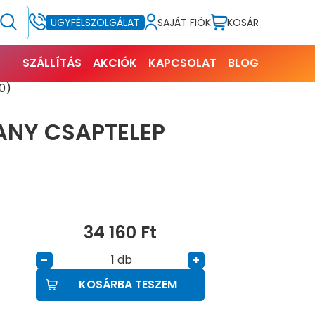
SAJÁT FIÓK
KOSÁR
ÜGYFÉLSZOLGÁLAT
SZÁLLÍTÁS
AKCIÓK
KAPCSOLAT
BLOG
00)
ANY CSAPTELEP
34 160
Ft
db
–
+
KOSÁRBA TESZEM