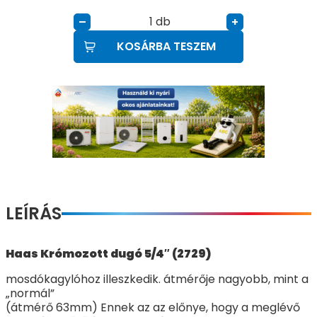
db
–
+
KOSÁRBA TESZEM
LEÍRÁS
Haas Krómozott dugó 5/4″ (2729)
mosdókagylóhoz illeszkedik. átmérője nagyobb, mint a
„normál”
(átmérő 63mm) Ennek az az előnye, hogy a meglévő