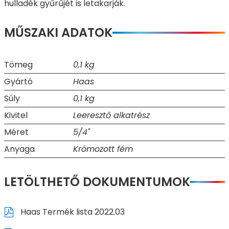
hulladék gyűrűjét is letakarják.
MŰSZAKI ADATOK
Tömeg
0,1 kg
Gyártó
Haas
Súly
0,1 kg
Kivitel
Leeresztő alkatrész
Méret
5/4"
Anyaga
Krómozott fém
LETÖLTHETŐ DOKUMENTUMOK
Haas Termék lista 2022.03