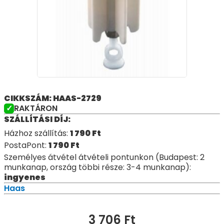
CIKKSZÁM: HAAS-2729
RAKTÁRON
SZÁLLÍTÁSI DÍJ:
Házhoz szállítás:
1 790
Ft
PostaPont:
1 790
Ft
Személyes átvétel átvételi pontunkon (Budapest: 2
munkanap, ország többi része: 3-4 munkanap):
ingyenes
Haas
3 706
Ft