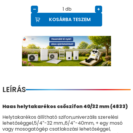
db
–
+
KOSÁRBA TESZEM
LEÍRÁS
Haas helytakarékos csőszifon 40/32 mm (4833)
Helytakarékos állítható szifon,univerzális szerelési
lehetőséggel,5/4″-32 mm.,6/4″-40mm, + egy mosó
vagy mosogatógép csatlakozási lehetőséggel,