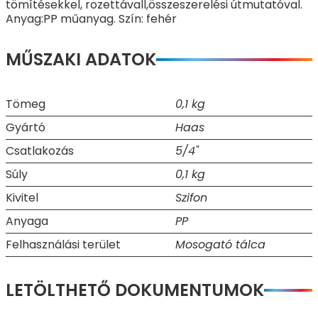
tömítésekkel, rozettávall,összeszerelési útmutatóval.
Anyag:PP műanyag. Szín: fehér
MŰSZAKI ADATOK
Tömeg
0,1 kg
Gyártó
Haas
Csatlakozás
5/4"
Súly
0,1 kg
Kivitel
Szifon
Anyaga
PP
Felhasználási terület
Mosogató tálca
LETÖLTHETŐ DOKUMENTUMOK