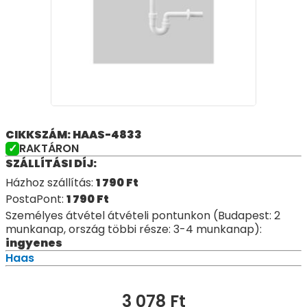
CIKKSZÁM: HAAS-4833
RAKTÁRON
SZÁLLÍTÁSI DÍJ:
Házhoz szállítás:
1 790
Ft
PostaPont:
1 790
Ft
Személyes átvétel átvételi pontunkon (Budapest: 2
munkanap, ország többi része: 3-4 munkanap):
ingyenes
Haas
3 078
Ft