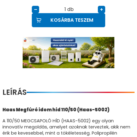
db
–
+
KOSÁRBA TESZEM
LEÍRÁS
Haas Megfúró idom hid 110/50 (Haas-5002)
A 110/50 MEGCSAPOLÓ HÍD (HAAS-5002) egy olyan
innovatív megoldás, amelyet azoknak terveztek, akik nem
érik be kevesebbel, mint a tökéletesség. Polipropilén