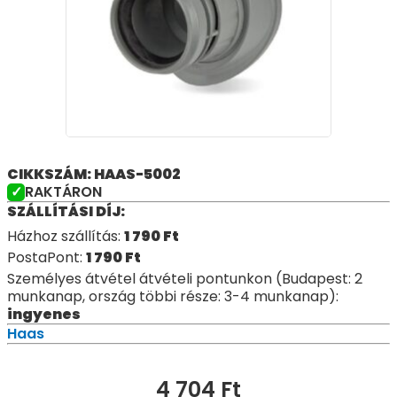
CIKKSZÁM: HAAS-5002
RAKTÁRON
SZÁLLÍTÁSI DÍJ:
Házhoz szállítás:
1 790
Ft
PostaPont:
1 790
Ft
Személyes átvétel átvételi pontunkon (Budapest: 2
munkanap, ország többi része: 3-4 munkanap):
ingyenes
Haas
4 704
Ft