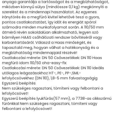
anyaga garantálja a tartósságot és a megbízhatóságot,
miközben könnyű súlya (mindössze 0,1 kg) megkönnyíti a
szerelést és a mindennapi használatot. Az egyenes
iránytörés és a megfúró kivitel lehetővé teszi a gyors,
pontos csatlakoztatást, így időt és energiát spórol
számodra minden munkafolyamat során. A 110/50 mm
átmérő révén sokoldalúan alkalmazható, legyen szó
bármilyen HAAS csőhálózati rendszer bővítéséről vagy
karbantartásáról. Válaszd a Haas minőségét, és
tapasztald meg, hogyan válhat a hatékonyság és a
megbízhatóság mindennapjaid részévé!
Csatlakozási mérete: DN 50 Csővezetékek: DN 110 Haas
megfúró idom 110/50 oha-easy-fix
Csatlakozási mérete: DN 50 Csővezetékek: DN 110 Ideális
utólagos leágazásokhoz HT-, PE-, PP-,SML-
lefolyócsövekhez (DN 110), 1,8-5 mm falvastagságig
Egyszerű beépítés
Nem szükséges ragasztani, tömíteni vagy felbontani a
lefolyócsövet!
Egyszerű beépítés lyukfúrás(57 mm), a 7738-as cikkszámú
fúrónkkal Nem szükséges ragasztani, tömíteni vagy
felbontani a lefolyócsövet!