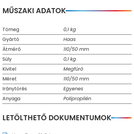
MŰSZAKI ADATOK
Tömeg
0,1 kg
Gyártó
Haas
Átmérő
110/50 mm
Súly
0,1 kg
Kivitel
Megfúró
Méret
110/50 mm
Iránytörés
Egyenes
Anyaga
Polipropilén
LETÖLTHETŐ DOKUMENTUMOK