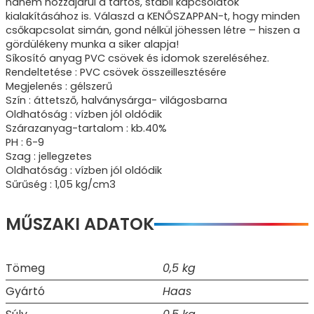
hanem hozzájárul a tartós, stabil kapcsolatok
kialakításához is. Válaszd a KENŐSZAPPAN-t, hogy minden
csőkapcsolat simán, gond nélkül jöhessen létre – hiszen a
gördülékeny munka a siker alapja!
Síkosító anyag PVC csövek és idomok szereléséhez.
Rendeltetése : PVC csövek összeillesztésére
Megjelenés : gélszerű
Szín : áttetsző, halványsárga- világosbarna
Oldhatóság : vízben jól oldódik
Szárazanyag-tartalom : kb.40%
PH : 6-9
Szag : jellegzetes
Oldhatóság : vízben jól oldódik
Sűrűség : 1,05 kg/cm3
MŰSZAKI ADATOK
Tömeg
0,5 kg
Gyártó
Haas