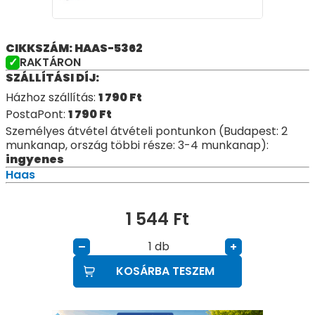
CIKKSZÁM: HAAS-5362
RAKTÁRON
SZÁLLÍTÁSI DÍJ:
Házhoz szállítás:
1 790
Ft
PostaPont:
1 790
Ft
Személyes átvétel átvételi pontunkon (Budapest: 2
munkanap, ország többi része: 3-4 munkanap):
ingyenes
Haas
1 544
Ft
db
–
+
KOSÁRBA TESZEM