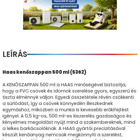
LEÍRÁS
Haas kenőszappan 500 ml (5362)
A KENŐSZAPPAN 500 ml a HAAS minőségével biztosítja,
hogy a PVC csövek és idomok szerelése gyors, egyszerű és
tiszta élménnyé váljon. Egyedi összetétele révén csökkenti
a súrlódást, így a csövek könnyedén illeszkednek
egymáshoz, miközben a munka is kevesebb erőkifejtést
igényel. A 0,5 kg-os, 500 ml-es kiszerelés gazdaságos és
kényelmes megoldást nyújt mind a szakembereknek, mind
a lelkes barkácsolóknak. A HAAS gyártói precizitásával
készült kenőanyag nemcsak megkönnyíti a szerelést,