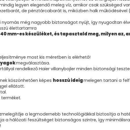
y mindig legyen elegendő meleg víz, amikor csak szükséged va
zetbarát, de pénztárcabarát is, miközben halk működésével (m
i nyomás még nagyobb biztonságot nyújt, így nyugodtan élvez
sszú élettartamra
340 mm-es készüléket, és tapasztald meg, milyen az, 
ljesítménye most kis méretben is elérhető!
nyagok
megválasztása.
állyal rendelkező Haier villanybojler minden biztonsági teszt
ésnek köszönhetően képes
hosszú ideig
melegen tartani a felfű
gel ellátott.
al.
a terméket.
ízmelegítője a legmodernebb technológiákkal biztosítja a hat
ja a hálózati feszültséget biztonságos szintre, így minimális
!