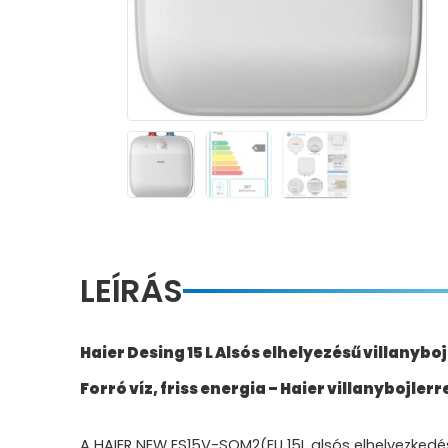
LEÍRÁS
Haier Desing 15 L Alsós elhelyezésű villanybo
Forró víz, friss energia – Haier villanybojler
A HAIER NEW ES15V-SQM2(EU 15L alsós elhelyezkedés