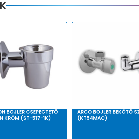
K
ON BOJLER CSEPEGTETŐ
ARCO BOJLER BEKÖTŐ S
N KRÓM (ST-517-1K)
(KT54MAC)