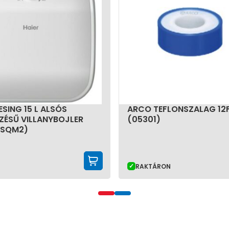
ESING 15 L ALSÓS
ARCO TEFLONSZALAG 12
EZÉSŰ VILLANYBOJLER
(05301)
-SQM2)
KOSÁRBA TESZEM
RAKTÁRON