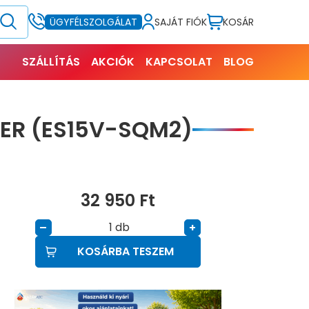
SAJÁT FIÓK
KOSÁR
ÜGYFÉLSZOLGÁLAT
SZÁLLÍTÁS
AKCIÓK
KAPCSOLAT
BLOG
LER (ES15V-SQM2)
32 950
Ft
db
–
+
KOSÁRBA TESZEM