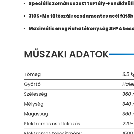
Speciális zománcozott tartály-rendkivüli 
310S+Mo fűtőszál rozsdamentes acél fűtőb
Maximális enegriahatékonyság:ErP A beso
MŰSZAKI ADATOK
Tömeg
8,5 
Gyártó
Haie
Szélesség
360
Mélység
340
Magasság
360
Elektromos csatlakozás
220-
Elektromos teljesítmény
1500