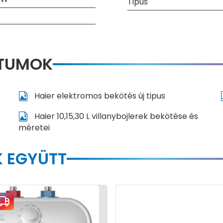
Tipus
NTUMOK
Haier elektromos bekötés új tipus
Haier 10,15,30 L villanybojlerek bekötése és
méretei
 EGYÜTT