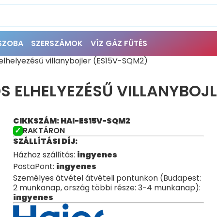
ŐSZOBA
SZERSZÁMOK
VÍZ GÁZ FŰTÉS
 elhelyezésű villanybojler (ES15V-SQM2)
SÓS ELHELYEZÉSŰ VILLANYBOJ
CIKKSZÁM: HAI-ES15V-SQM2
RAKTÁRON
SZÁLLÍTÁSI DÍJ:
Házhoz szállítás:
ingyenes
PostaPont:
ingyenes
Személyes átvétel átvételi pontunkon (Budapest:
2 munkanap, ország többi része: 3-4 munkanap):
ingyenes