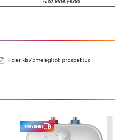
Alsó elhelyezés
Haier kisvízmelegítők prospektus
INGYENES