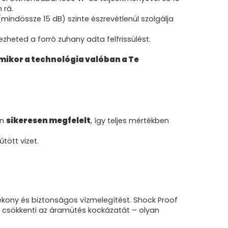
n rá.
indössze 15 dB) szinte észrevétlenül szolgálja
heted a forró zuhany adta felfrissülést.
amikor a technológia valóban a Te
en
sikeresen megfelelt
, így teljes mértékben
tött vizet.
ékony és biztonságos vízmelegítést. Shock Proof
ra csökkenti az áramütés kockázatát – olyan