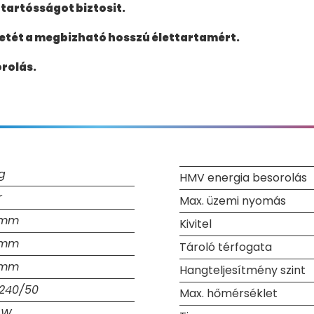
tartósságot biztosit.
etét a megbizható hosszú élettartamért.
rolás.
kg
HMV energia besorolás
r
Max. üzemi nyomás
 mm
Kivitel
 mm
Tároló térfogata
 mm
Hangteljesítmény szint
240/50
Max. hőmérséklet
 W