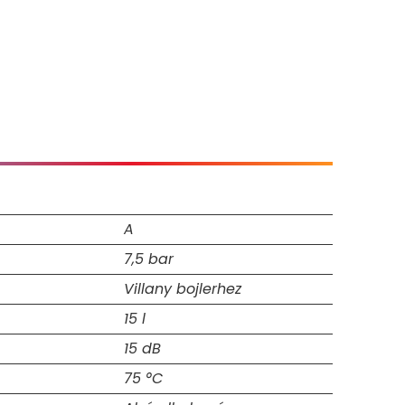
A
7,5 bar
Villany bojlerhez
15 l
15 dB
75 °C