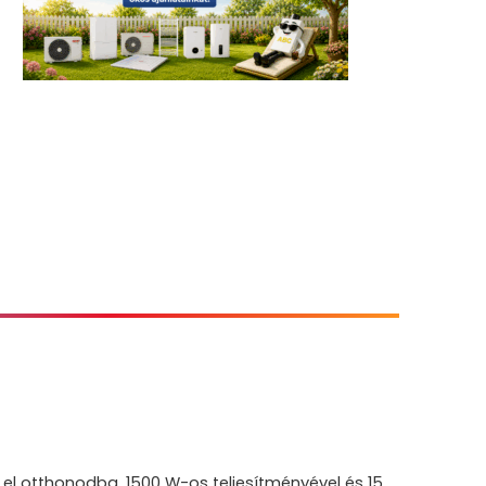
 el otthonodba. 1500 W-os teljesítményével és 15