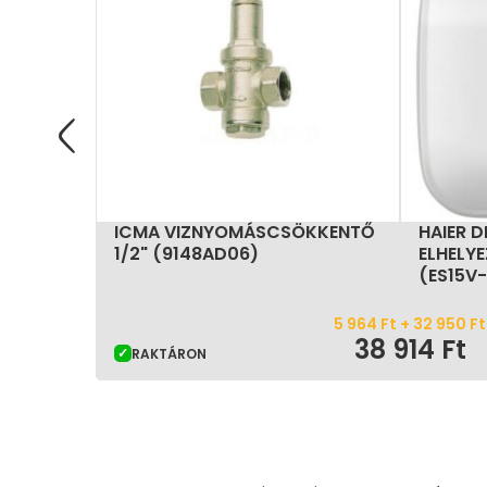
ICMA VIZNYOMÁSCSÖKKENTŐ
HAIER D
1/2" (9148AD06)
ELHELY
(ES15V
5 964
Ft
+
32 950
Ft
38 914
Ft
RAKTÁRON