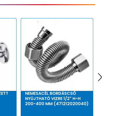
ZETT
NEMESACÉL BORDÁSCSŐ
BWT P
NYÚJTHATÓ VIZRE 1/2" H-H
ADAGO
200-400 MM (471212020040)
1/2" (