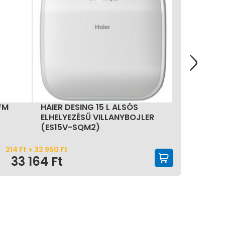
FM
HAIER DESING 15 L ALSÓS
ARCO 
ELHELYEZÉSŰ VILLANYBOJLER
(KT54
(ES15V-SQM2)
214
Ft
+
32 950
Ft
KOSÁRBA 
33 164
Ft
RAKT