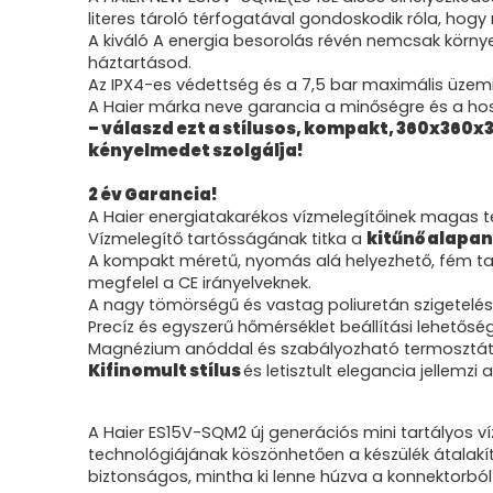
literes tároló térfogatával gondoskodik róla, hog
A kiváló A energia besorolás révén nemcsak környe
háztartásod.
Az IPX4-es védettség és a 7,5 bar maximális üzem
A Haier márka neve garancia a minőségre és a ho
– válaszd ezt a stílusos, kompakt, 360x360x
kényelmedet szolgálja!
2 év Garancia!
A Haier energiatakarékos vízmelegítőinek magas te
Vízmelegítő tartósságának titka a
kitűnő alapa
A kompakt méretű, nyomás alá helyezhető, fém tart
megfelel a CE irányelveknek.
A nagy tömörségű és vastag poliuretán szigetel
Precíz és egyszerű hőmérséklet beállítási lehetőség
Magnézium anóddal és szabályozható termosztátt
Kifinomult stílus
és letisztult elegancia jellemzi 
A Haier ES15V-SQM2 új generációs mini tartályos v
technológiájának köszönhetően a készülék átalakít
biztonságos, mintha ki lenne húzva a konnektorból