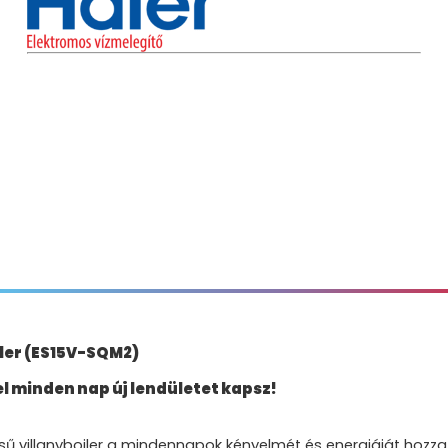
jler (ES15V-SQM2)
rel minden nap új lendületet kapsz!
ű villanybojler a mindennapok kényelmét és energiáját hozza