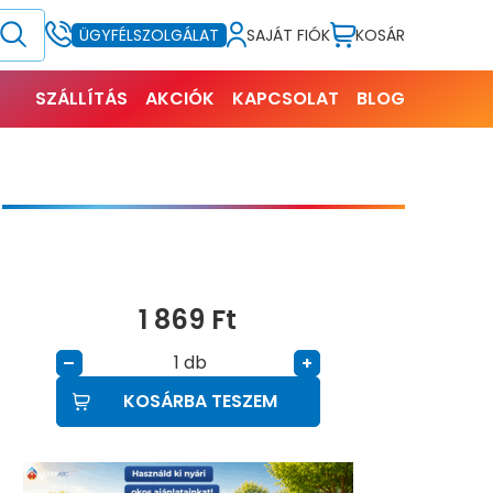
SAJÁT FIÓK
KOSÁR
ÜGYFÉLSZOLGÁLAT
SZÁLLÍTÁS
AKCIÓK
KAPCSOLAT
BLOG
)
1 869
Ft
db
–
+
KOSÁRBA TESZEM