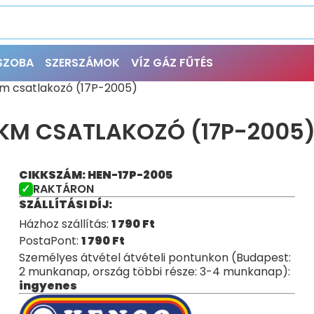
ŐSZOBA
SZERSZÁMOK
VÍZ GÁZ FŰTÉS
m csatlakozó (17P-2005)
 KM CSATLAKOZÓ (17P-2005
CIKKSZÁM: HEN-17P-2005
RAKTÁRON
SZÁLLÍTÁSI DÍJ:
Házhoz szállítás:
1 790
Ft
PostaPont:
1 790
Ft
Személyes átvétel átvételi pontunkon (Budapest:
2 munkanap, ország többi része: 3-4 munkanap):
ingyenes