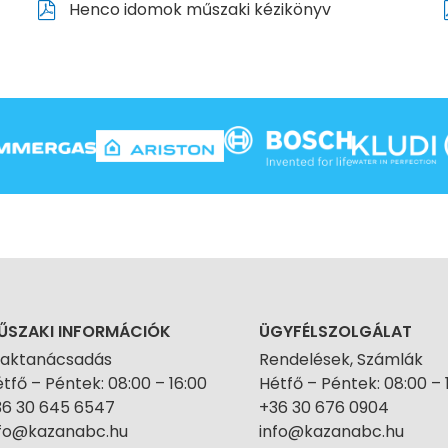
Henco idomok műszaki kézikönyv
ŰSZAKI INFORMÁCIÓK
ÜGYFÉLSZOLGÁLAT
zaktanácsadás
Rendelések, Számlák
tfő – Péntek: 08:00 – 16:00
Hétfő – Péntek: 08:00 – 
36 30 645 6547
+36 30 676 0904
nfo@kazanabc.hu
info@kazanabc.hu