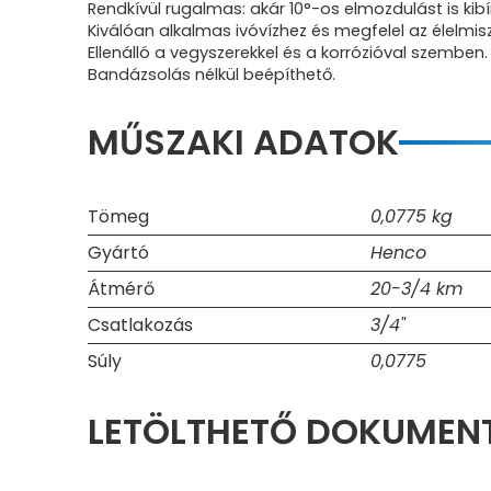
Rendkívül rugalmas: akár 10°-os elmozdulást is kibír
Kiválóan alkalmas ivóvízhez és megfelel az élelmisz
Ellenálló a vegyszerekkel és a korrózióval szemben.
Bandázsolás nélkül beépíthető.
MŰSZAKI ADATOK
Tömeg
0,0775 kg
Gyártó
Henco
Átmérő
20-3/4 km
Csatlakozás
3/4"
Súly
0,0775
LETÖLTHETŐ DOKUME