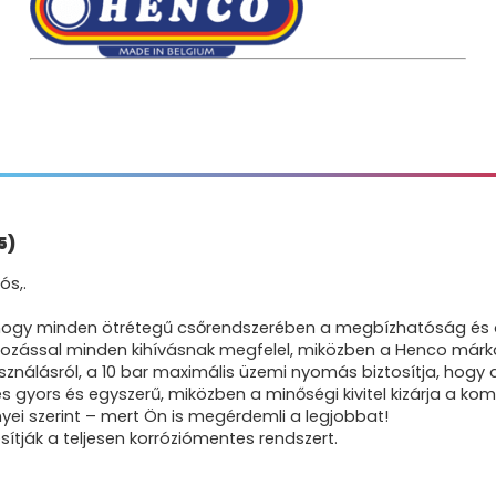
5)
ós,.
hogy minden ötrétegű csőrendszerében a megbízhatóság és a 
ozással minden kihívásnak megfelel, miközben a Henco márka
asználásról, a 10 bar maximális üzemi nyomás biztosítja, hogy 
s gyors és egyszerű, miközben a minőségi kivitel kizárja a k
nyei szerint – mert Ön is megérdemli a legjobbat!
ítják a teljesen korróziómentes rendszert.