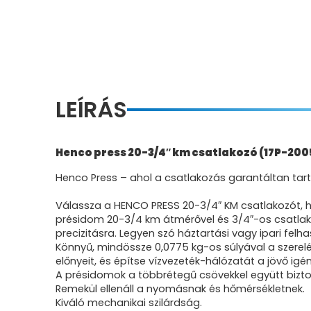
LEÍRÁS
Henco press 20-3/4″ km csatlakozó (17P-200
Henco Press – ahol a csatlakozás garantáltan tart
Válassza a HENCO PRESS 20-3/4″ KM csatlakozót, 
présidom 20-3/4 km átmérővel és 3/4″-os csatlak
precizitásra. Legyen szó háztartási vagy ipari felh
Könnyű, mindössze 0,0775 kg-os súlyával a szerelé
előnyeit, és építse vízvezeték-hálózatát a jövő igé
A présidomok a többrétegű csövekkel együtt biztos
Remekül ellenáll a nyomásnak és hőmérsékletnek.
Kiváló mechanikai szilárdság.