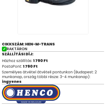
CIKKSZÁM: HEN-M-TRANS
RAKTÁRON
SZÁLLÍTÁSI DÍJ:
Házhoz szállítás:
1 790
Ft
PostaPont:
1 790
Ft
Személyes átvétel átvételi pontunkon (Budapest: 2
munkanap, ország többi része: 3-4 munkanap):
ingyenes