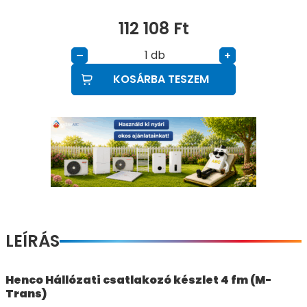
112 108
Ft
db
–
+
KOSÁRBA TESZEM
LEÍRÁS
Henco Hállózati csatlakozó készlet 4 fm (M-
Trans)