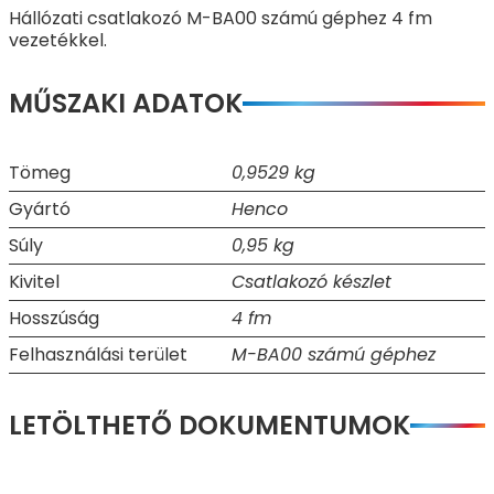
Hállózati csatlakozó M-BA00 számú géphez 4 fm
vezetékkel.
MŰSZAKI ADATOK
Tömeg
0,9529 kg
Gyártó
Henco
Súly
0,95 kg
Kivitel
Csatlakozó készlet
Hosszúság
4 fm
Felhasználási terület
M-BA00 számú géphez
LETÖLTHETŐ DOKUMENTUMOK