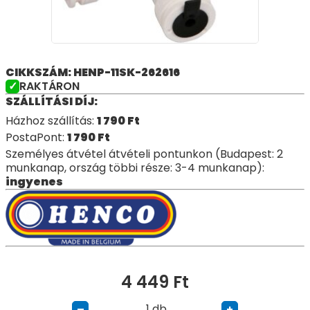
CIKKSZÁM: HENP-11SK-262616
RAKTÁRON
SZÁLLÍTÁSI DÍJ:
Házhoz szállítás:
1 790
Ft
PostaPont:
1 790
Ft
Személyes átvétel átvételi pontunkon (Budapest: 2
munkanap, ország többi része: 3-4 munkanap):
ingyenes
4 449
Ft
db
–
+