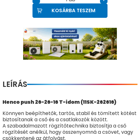
KOSÁRBA TESZEM
LEÍRÁS
Henco push 26-26-16 T-idom (11SK-262616)
Könnyen beépíthetők, tartós, stabil és tömített kötést
biztosítanak a cső és a csatlakozók között.
A szabadalmazott rögzítőtechnika biztosítja a cső
rögzítését anélkül, hogy összenyomná a csövet, vagy
csökkentené az átfolyást.