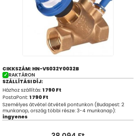
CIKKSZÁM: HN-V5032Y0032B
RAKTÁRON
SZÁLLÍTÁSI DÍJ:
Házhoz szállítás:
1 790
Ft
PostaPont:
1 790
Ft
Személyes átvétel átvételi pontunkon (Budapest: 2
munkanap, ország többi része: 3-4 munkanap):
ingyenes
38 094
Ft