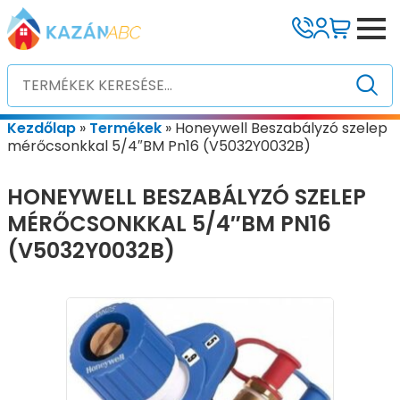
Kezdőlap
»
Termékek
»
Honeywell Beszabályzó szelep
mérőcsonkkal 5/4″BM Pn16 (V5032Y0032B)
HONEYWELL BESZABÁLYZÓ SZELEP
MÉRŐCSONKKAL 5/4″BM PN16
(V5032Y0032B)