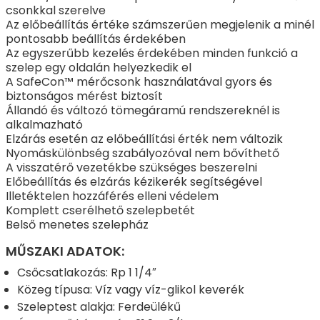
csonkkal szerelve
Az előbeállítás értéke számszerűen megjelenik a minél
pontosabb beállítás érdekében
Az egyszerűbb kezelés érdekében minden funkció a
szelep egy oldalán helyezkedik el
A SafeCon™ mérőcsonk használatával gyors és
biztonságos mérést biztosít
Állandó és változó tömegáramú rendszereknél is
alkalmazható
Elzárás esetén az előbeállítási érték nem változik
Nyomáskülönbség szabályozóval nem bővíthető
A visszatérő vezetékbe szükséges beszerelni
Előbeállítás és elzárás kézikerék segítségével
Illetéktelen hozzáférés elleni védelem
Komplett cserélhető szelepbetét
Belső menetes szelepház
MŰSZAKI ADATOK:
Csőcsatlakozás: Rp 1 1/4″
Közeg típusa: Víz vagy víz-glikol keverék
Szeleptest alakja: Ferdeülékű