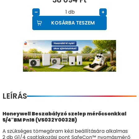
db
–
+
KOSÁRBA TESZEM
LEÍRÁS
Honeywell Beszabályzó szelep mérőcsonkkal
5/4″BM Pn16 (V5032Y0032B)
A szükséges tömegáram kézi beállítására alkalmas
2 db G1/4 csatlakozási pont SafeCon™ nyomásmérő