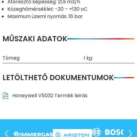
Áteresztő képesség: 21,9 m3/h
Közeghőmérséklet: -20 – +130 oC
Maximum üzemi nyomás: 16 bar
MŰSZAKI ADATOK
Tömeg
1 kg
LETÖLTHETŐ DOKUMENTUMOK
Honeywell V5032 Termék leirás