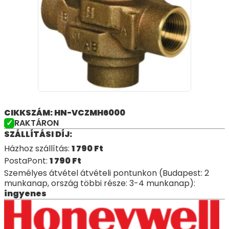
CIKKSZÁM: HN-VCZMH6000
RAKTÁRON
SZÁLLÍTÁSI DÍJ:
Házhoz szállítás:
1 790
Ft
PostaPont:
1 790
Ft
Személyes átvétel átvételi pontunkon (Budapest: 2
munkanap, ország többi része: 3-4 munkanap):
ingyenes