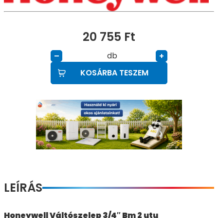
20 755
Ft
db
–
+
KOSÁRBA TESZEM
LEÍRÁS
Honeywell Váltószelep 3/4″ Bm 2 utu