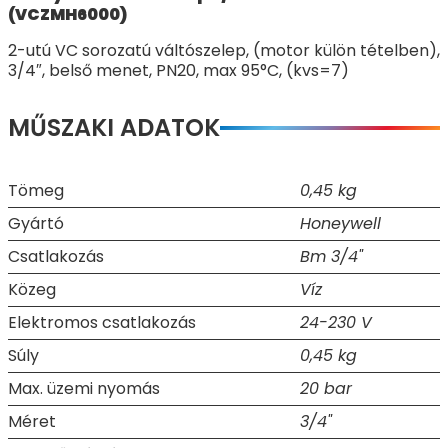
(VCZMH6000)
2-utú VC sorozatú váltószelep, (motor külön tételben),
3/4″, belső menet, PN20, max 95°C, (kvs=7)
MŰSZAKI ADATOK
Tömeg
0,45 kg
Gyártó
Honeywell
Csatlakozás
Bm 3/4"
Közeg
Víz
Elektromos csatlakozás
24-230 V
Súly
0,45 kg
Max. üzemi nyomás
20 bar
Méret
3/4"