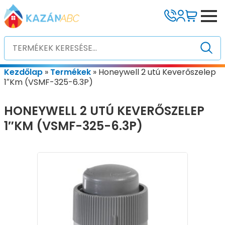
Kezdőlap
»
Termékek
»
Honeywell 2 utú Keverőszelep
1″Km (VSMF-325-6.3P)
HONEYWELL 2 UTÚ KEVERŐSZELEP
1″KM (VSMF-325-6.3P)