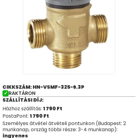
CIKKSZÁM: HN-VSMF-325-6.3P
RAKTÁRON
SZÁLLÍTÁSI DÍJ:
Házhoz szállítás:
1 790
Ft
PostaPont:
1 790
Ft
Személyes átvétel átvételi pontunkon (Budapest: 2
munkanap, ország többi része: 3-4 munkanap):
ingyenes