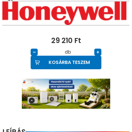
29 210
Ft
db
–
+
KOSÁRBA TESZEM
LEÍRÁS