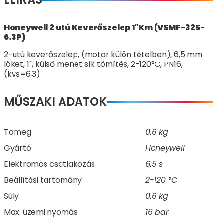
Honeywell 2 utú Keverőszelep 1″Km (VSMF-325-
6.3P)
2-utú keverőszelep, (motor külön tételben), 6,5 mm
löket, 1″, külső menet sík tömítés, 2-120°C, PN16,
(kvs=6,3)
MŰSZAKI ADATOK
Tömeg
0,6 kg
Gyártó
Honeywell
Elektromos csatlakozás
6,5 s
Beállítási tartomány
2-120 °C
Súly
0,6 kg
Max. üzemi nyomás
16 bar