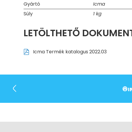
Gyártó
Icma
Súly
1 kg
LETÖLTHETŐ DOKUME
Icma Termék katalogus 2022.03