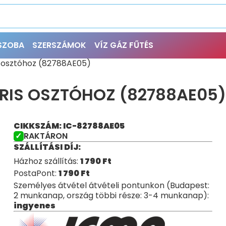
ŐSZOBA
SZERSZÁMOK
VÍZ GÁZ FŰTÉS
 osztóhoz (82788AE05)
RIS OSZTÓHOZ (82788AE05)
CIKKSZÁM: IC-82788AE05
RAKTÁRON
SZÁLLÍTÁSI DÍJ:
Házhoz szállítás:
1 790
Ft
PostaPont:
1 790
Ft
Személyes átvétel átvételi pontunkon (Budapest:
2 munkanap, ország többi része: 3-4 munkanap):
ingyenes