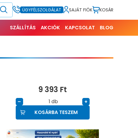
SAJÁT FIÓK
KOSÁR
ÜGYFÉLSZOLGÁLAT
SZÁLLÍTÁS
AKCIÓK
KAPCSOLAT
BLOG
9 393
Ft
db
–
+
KOSÁRBA TESZEM