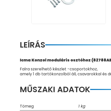
LEÍRÁS
Icma Konzol moduláris osztóhoz (82788A
Falra szerelhető készlet -csoportokhoz,
amely 1 db tartókonzolból áll, csavarokkal és d
MŰSZAKI ADATOK
Tömeg
1 kg