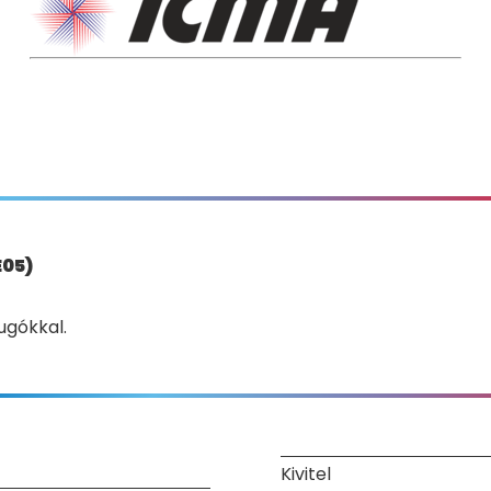
E05)
ugókkal.
Kivitel