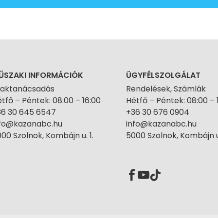
ŰSZAKI INFORMÁCIÓK
ÜGYFÉLSZOLGÁLAT
zaktanácsadás
Rendelések, Számlák
tfő – Péntek: 08:00 – 16:00
Hétfő – Péntek: 08:00 – 
36 30 645 6547
+36 30 676 0904
nfo@kazanabc.hu
info@kazanabc.hu
00 Szolnok, Kombájn u. 1.
5000 Szolnok, Kombájn u.