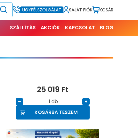
SAJÁT FIÓK
KOSÁR
ÜGYFÉLSZOLGÁLAT
SZÁLLÍTÁS
AKCIÓK
KAPCSOLAT
BLOG
25 019
Ft
db
–
+
KOSÁRBA TESZEM