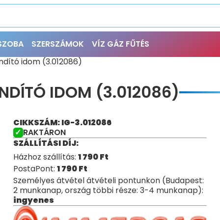
ŐSZOBA
SZERSZÁMOK
VÍZ GÁZ FŰTÉS
dító idom (3.012086)
DÍTÓ IDOM (3.012086)
CIKKSZÁM: IG-3.012086
RAKTÁRON
SZÁLLÍTÁSI DÍJ:
Házhoz szállítás:
1 790
Ft
PostaPont:
1 790
Ft
Személyes átvétel átvételi pontunkon (Budapest:
2 munkanap, ország többi része: 3-4 munkanap):
ingyenes