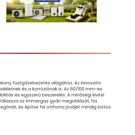
ony füstgázelvezetés világához. Az innovatív
ékletnek és a korróziónak is. Az 60/100 mm-es
itás és egyszerű beszerelés. A minőségi kivitel
 Válassza az Immergas gyári megoldását, ha
riát, és építse fel otthona jövőjét mindig biztos