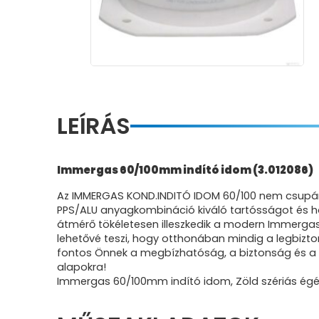
LEÍRÁS
Immergas 60/100mm indító idom (3.012086)
Az IMMERGAS KOND.INDITÓ IDOM 60/100 nem csupán e
PPS/ALU anyagkombináció kiváló tartósságot és ho
átmérő tökéletesen illeszkedik a modern Immergas 
lehetővé teszi, hogy otthonában mindig a legbiz
fontos Önnek a megbízhatóság, a biztonság és a n
alapokra!
Immergas 60/100mm indító idom, Zöld szériás égé