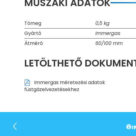
MŰSZAKI ADATOK
Tömeg
0,5 kg
Gyártó
Immergas
Átmérő
60/100 mm
LETÖLTHETŐ DOKUME
Immergas méretezési adatok
füstgázelvezetésekhez