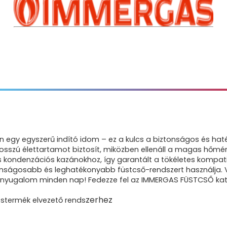
gy egyszerű indító idom – ez a kulcs a biztonságos és haték
sszú élettartamot biztosít, miközben ellenáll a magas hőmérs
kondenzációs kazánokhoz, így garantált a tökéletes kompatibil
tonságosabb és leghatékonyabb füstcső-rendszert használja.
yugalom minden nap! Fedezze fel az IMMERGAS FÜSTCSŐ kategó
zerhez
stermék elvezető rends