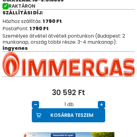
RAKTÁRON
SZÁLLÍTÁSI DÍJ:
Házhoz szállítás:
1 790
Ft
PostaPont:
1 790
Ft
Személyes átvétel átvételi pontunkon (Budapest: 2
munkanap, ország többi része: 3-4 munkanap):
ingyenes
30 592
Ft
db
–
+
KOSÁRBA TESZEM