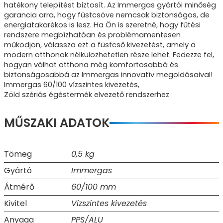
hatékony telepítést biztosít. Az Immergas gyártói minőség
garancia arra, hogy füstcsöve nemcsak biztonságos, de
energiatakarékos is lesz. Ha Ön is szeretné, hogy fűtési
rendszere megbízhatóan és problémamentesen
működjön, válassza ezt a füstcső kivezetést, amely a
modern otthonok nélkülözhetetlen része lehet. Fedezze fel,
hogyan válhat otthona még komfortosabbá és
biztonságosabbá az Immergas innovatív megoldásaival!
Immergas 60/100 vízszintes kivezetés,
Zöld szériás égéstermék elvezető rendszerhez
MŰSZAKI ADATOK
Tömeg
0,5 kg
Gyártó
Immergas
Átmérő
60/100 mm
Kivitel
Vizszintes kivezetés
Anyaga
PPS/ALU