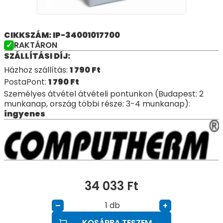
CIKKSZÁM: IP-34001017700
RAKTÁRON
SZÁLLÍTÁSI DÍJ:
Házhoz szállítás:
1 790
Ft
PostaPont:
1 790
Ft
Személyes átvétel átvételi pontunkon (Budapest: 2
munkanap, ország többi része: 3-4 munkanap):
ingyenes
34 033
Ft
db
–
+
KOSÁRBA TESZEM