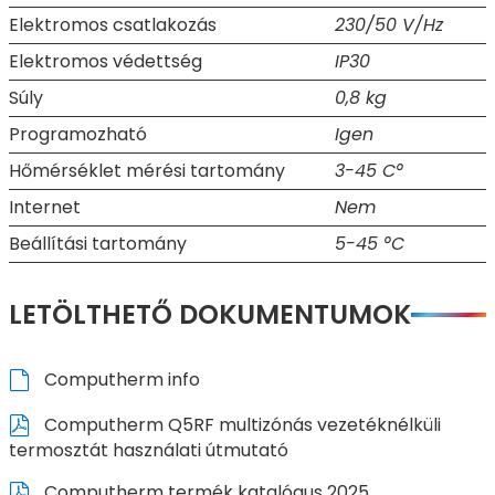
Elektromos csatlakozás
230/50 V/Hz
Elektromos védettség
IP30
Súly
0,8 kg
Programozható
Igen
Hőmérséklet mérési tartomány
3-45 C°
Internet
Nem
Beállítási tartomány
5-45 °C
LETÖLTHETŐ DOKUMENTUMOK
Computherm info
Computherm Q5RF multizónás vezetéknélküli
termosztát használati útmutató
Computherm termék katalógus 2025