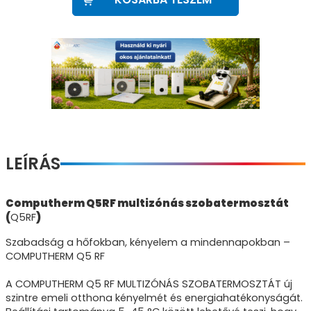
LEÍRÁS
Computherm Q5RF multizónás szobatermosztát
(
Q5RF
)
Szabadság a hőfokban, kényelem a mindennapokban –
COMPUTHERM Q5 RF
A COMPUTHERM Q5 RF MULTIZÓNÁS SZOBATERMOSZTÁT új
szintre emeli otthona kényelmét és energiahatékonyságát.