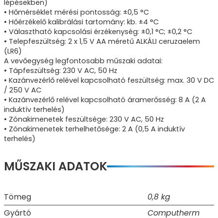
lépésekben)
• Hőmérséklet mérési pontosság: ±0,5 °C
• Hőérzékelő kalibrálási tartomány: kb. ±4 °C
• Választható kapcsolási érzékenység: ±0,1 °C; ±0,2 °C
• Telepfeszültség: 2 x 1,5 V AA méretű ALKÁLI ceruzaelem
(LR6)
A vevőegység legfontosabb műszaki adatai:
• Tápfeszültség: 230 V AC, 50 Hz
• Kazánvezérlő relével kapcsolható feszültség: max. 30 V DC
/ 250 V AC
• Kazánvezérlő relével kapcsolható áramerősség: 8 A (2 A
induktív terhelés)
• Zónakimenetek feszültsége: 230 V AC, 50 Hz
• Zónakimenetek terhelhetősége: 2 A (0,5 A induktív
terhelés)
MŰSZAKI ADATOK
Tömeg
0,8 kg
Gyártó
Computherm