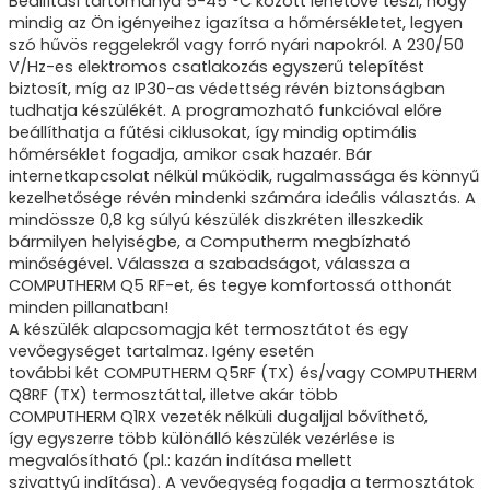
Beállítási tartománya 5-45 °C között lehetővé teszi, hogy
mindig az Ön igényeihez igazítsa a hőmérsékletet, legyen
szó hűvös reggelekről vagy forró nyári napokról. A 230/50
V/Hz-es elektromos csatlakozás egyszerű telepítést
biztosít, míg az IP30-as védettség révén biztonságban
tudhatja készülékét. A programozható funkcióval előre
beállíthatja a fűtési ciklusokat, így mindig optimális
hőmérséklet fogadja, amikor csak hazaér. Bár
internetkapcsolat nélkül működik, rugalmassága és könnyű
kezelhetősége révén mindenki számára ideális választás. A
mindössze 0,8 kg súlyú készülék diszkréten illeszkedik
bármilyen helyiségbe, a Computherm megbízható
minőségével. Válassza a szabadságot, válassza a
COMPUTHERM Q5 RF-et, és tegye komfortossá otthonát
minden pillanatban!
A készülék alapcsomagja két termosztátot és egy
vevőegységet tartalmaz. Igény esetén
további két COMPUTHERM Q5RF (TX) és/vagy COMPUTHERM
Q8RF (TX) termosztáttal, illetve akár több
COMPUTHERM Q1RX vezeték nélküli dugaljjal bővíthető,
így egyszerre több különálló készülék vezérlése is
megvalósítható (pl.: kazán indítása mellett
szivattyú indítása). A vevőegység fogadja a termosztátok