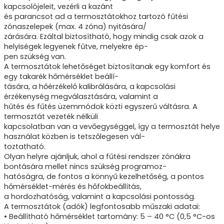
kapcsolójeleit, vezérli a kazánt
és parancsot ad a termosztátokhoz tartozó fűtési
zónaszelepek (max. 4 zóna) nyitására/
zárására. Ezáltal biztosítható, hogy mindig csak azok a
helyiségek legyenek fűtve, melyekre ép-
pen szükség van.
A termosztátok lehetőséget biztosítanak egy komfort és
egy takarék hőmérséklet beállí-
tására, a hőérzékelő kalibrálására, a kapcsolási
érzékenység megválasztására, valamint a
hűtés és fűtés üzemmódok közti egyszerű váltásra. A
termosztát vezeték nélküli
kapcsolatban van a vevőegységgel, így a termosztát helye
használat közben is tetszőlegesen vál-
toztatható.
Olyan helyre ajánljuk, ahol a fűtési rendszer zónákra
bontására mellet nincs szükség programoz-
hatóságra, de fontos a könnyű kezelhetőség, a pontos
hőmérséklet-mérés és hőfokbeállítás,
a hordozhatóság, valamint a kapcsolási pontosság.
A termosztátok (adók) legfontosabb műszaki adatai:
• Beállítható hőmérséklet tartomány: 5 – 40 °C (0,5 °C-os